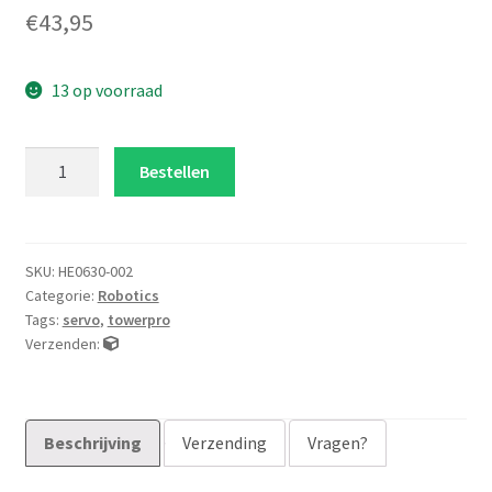
€
43,95
13 op voorraad
MG959
Bestellen
aluminum
behuizing
aantal
SKU:
HE0630-002
Categorie:
Robotics
Tags:
servo
,
towerpro
Verzenden:
Beschrijving
Verzending
Vragen?