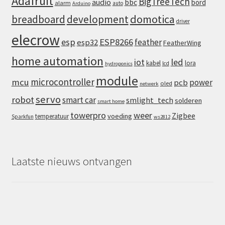
Adafruit
BigTreeTech
audio
bbc
bord
alarm
auto
Arduino
domotica
breadboard
development
driver
elecrow
esp
ESP8266
feather
esp32
FeatherWing
home automation
iot
led
kabel
lora
lcd
hydroponics
module
microcontroller
mcu
power
pcb
oled
netwerk
servo
robot
smart car
smlight_tech
solderen
smart home
towerpro
weer
Zigbee
voeding
temperatuur
Sparkfun
ws2812
Laatste nieuws ontvangen