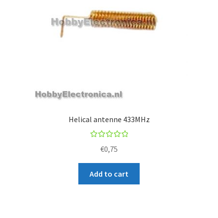
Helical antenne 433MHz
Rated
€
0,75
5.00
out
of 5
Add to cart