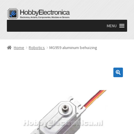
Ga
Ga
door
naar
MENU
naar
de
navigatie
inhoud
Home
Robotics
MG959 aluminum behuizing