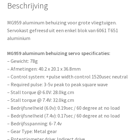
Beschrijving
MG959 aluminum behuizing voor grote vliegtuigen.
Servokast gefreesd uit een enkel blok van 6061 T651
aluminium
MG959 aluminum behuizing servo specificaties:
– Gewicht: 78g
– Afmetingen: 40.2 x 20.1 x 36.8mm
– Control system: +pulse width control 1520usec neutral
– Required pulse: 3-5v peak to peak square wave
– Stall torque @ 6.0V: 28.0kg.cm
– Stall torque @ 7.4V: 32.0kg.cm
– Bedrijfsnelheid (6.0v): 0.19sec / 60 degree at no load
– Bedrijfsnelheid (7.4v): 0.17sec / 60 degree at no load
– Bedrijfsspanning: 6-7.4v
– Gear Type: Metal gear
– Potentiometer drive: Indirect drive