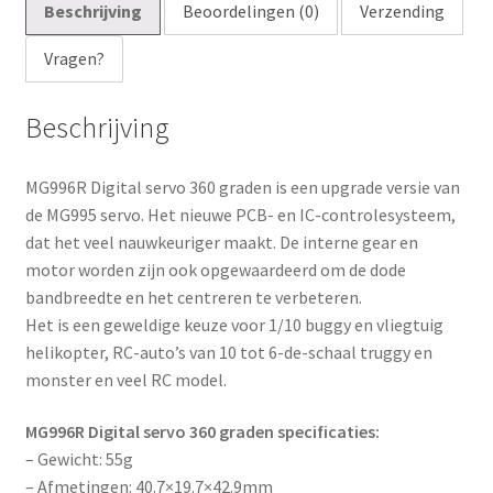
a
Beschrijving
Beoordelingen (0)
Verzending
i
Vragen?
l
a
d
Beschrijving
d
r
MG996R Digital servo 360 graden is een upgrade versie van
e
de MG995 servo. Het nieuwe PCB- en IC-controlesysteem,
s
dat het veel nauwkeuriger maakt. De interne gear en
s
motor worden zijn ook opgewaardeerd om de dode
t
bandbreedte en het centreren te verbeteren.
o
Het is een geweldige keuze voor 1/10 buggy en vliegtuig
j
helikopter, RC-auto’s van 10 tot 6-de-schaal truggy en
o
monster en veel RC model.
i
n
MG996R Digital servo 360 graden specificaties:
t
– Gewicht: 55g
h
– Afmetingen: 40.7×19.7×42.9mm