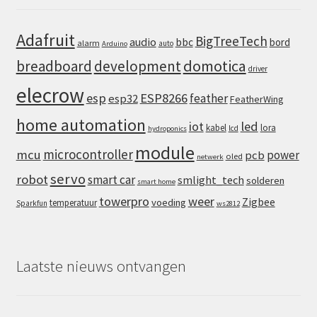
Adafruit
BigTreeTech
audio
bbc
bord
alarm
auto
Arduino
domotica
breadboard
development
driver
elecrow
esp
ESP8266
feather
esp32
FeatherWing
home automation
iot
led
kabel
lora
lcd
hydroponics
module
microcontroller
mcu
power
pcb
oled
netwerk
servo
robot
smart car
smlight_tech
solderen
smart home
towerpro
weer
Zigbee
voeding
temperatuur
Sparkfun
ws2812
Laatste nieuws ontvangen