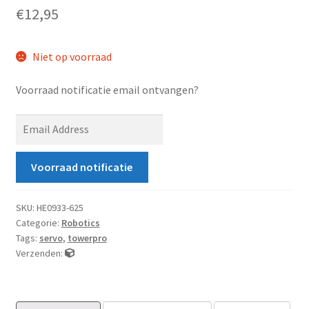
€
12,95
Niet op voorraad
Voorraad notificatie email ontvangen?
E
n
t
Voorraad notificatie
e
r
y
SKU:
HE0933-625
Categorie:
Robotics
o
Tags:
servo
,
towerpro
u
Verzenden:
r
e
m