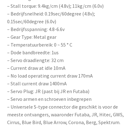
e
– Stall torque: 9.4kg/cm (4.8v); 11kg/cm (6.0v)
w
– Bedrijfsnelheid: 0.19sec/60degree (4.8v);
a
0.15sec/60degree (6.0v)
i
– Bedrijfsspanning: 4.8-6.6v
t
– Gear Type: Metal gear
l
– Temperatuurbereik: 0 ~ 55 ° C
i
– Dode bandbreedte: 1us
s
– Servo draadlengte: 32 cm
t
– Current draw at idle 10mA
f
– No load operating current draw 170mA
o
– Stall current draw 1400mA
r
– Servo Plug: JR (past bij JR en Futaba)
t
– Servo armen en schroeven inbegrepen
h
– Universele S-type connector die geschikt is voor de
i
meeste ontvangers, waaronder Futaba, JR, Hitec, GWS,
s
Cirrus, Blue Bird, Blue Arrow, Corona, Berg, Spektrum.
p
r