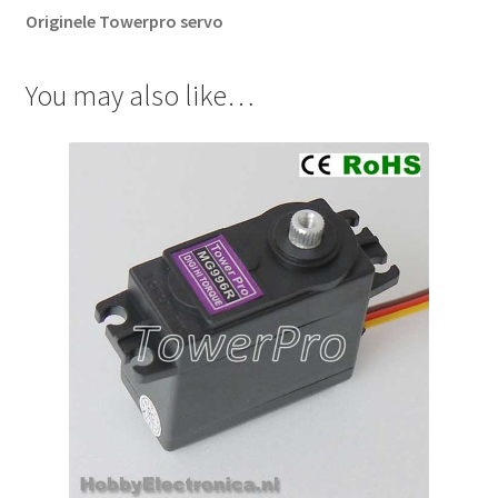
o
Originele Towerpro servo
d
u
You may also like…
c
t