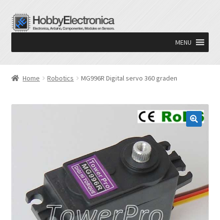
Ga
Ga
door
naar
MENU
naar
de
navigatie
inhoud
Home
Robotics
MG996R Digital servo 360 graden