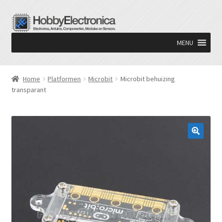
Ga
Ga
door
naar
MENU
naar
de
navigatie
inhoud
Home
Platformen
Microbit
Microbit behuizing
transparant