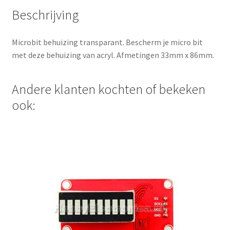
d
Beschrijving
d
r
Microbit behuizing transparant. Bescherm je micro bit
e
met deze behuizing van acryl. Afmetingen 33mm x 86mm.
s
s
t
Andere klanten kochten of bekeken
o
ook:
j
o
i
n
t
h
e
w
a
i