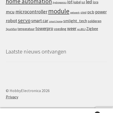
home automation
iot
led
kabel
lora
lcd
hydroponics
module
microcontroller
mcu
power
pcb
oled
netwerk
servo
robot
smart car
smlight_tech
solderen
smart home
towerpro
weer
Zigbee
voeding
temperatuur
Sparkfun
ws2812
Laatste nieuws ontvangen
© HobbyElectronica 2026
Privacy