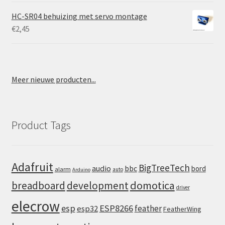
HC-SR04 behuizing met servo montage
€
2,45
Meer nieuwe producten...
Product Tags
Adafruit
BigTreeTech
audio
bbc
bord
alarm
auto
Arduino
domotica
breadboard
development
driver
elecrow
esp
ESP8266
feather
esp32
FeatherWing