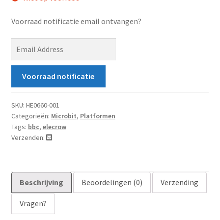
Voorraad notificatie email ontvangen?
E
n
t
Voorraad notificatie
e
r
y
SKU:
HE0660-001
Categorieën:
Microbit
,
Platformen
o
Tags:
bbc
,
elecrow
u
Verzenden:
r
e
m
a
Beschrijving
Beoordelingen (0)
Verzending
i
Vragen?
l
a