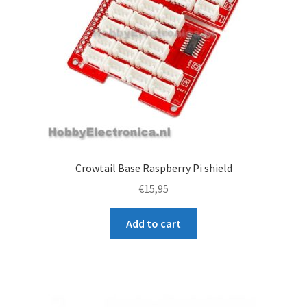
t
Crowtail Base Raspberry Pi shield
€
15,95
Add to cart