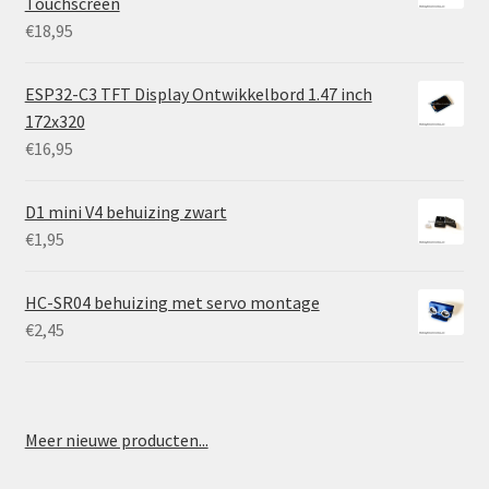
Touchscreen
€
18,95
ESP32-C3 TFT Display Ontwikkelbord 1.47 inch
172x320
€
16,95
D1 mini V4 behuizing zwart
€
1,95
HC-SR04 behuizing met servo montage
€
2,45
Meer nieuwe producten...