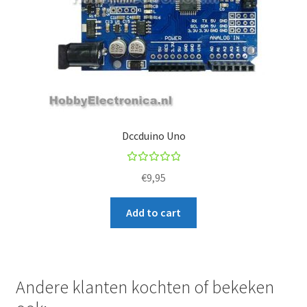
Dccduino Uno
Rated
€
9,95
5.00
out
of 5
Add to cart
Andere klanten kochten of bekeken