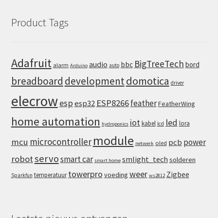
Product Tags
Adafruit
BigTreeTech
audio
bbc
bord
alarm
auto
Arduino
domotica
breadboard
development
driver
elecrow
esp
ESP8266
feather
esp32
FeatherWing
home automation
iot
led
kabel
lora
lcd
hydroponics
module
microcontroller
mcu
power
pcb
oled
netwerk
servo
robot
smart car
smlight_tech
solderen
smart home
towerpro
weer
Zigbee
voeding
temperatuur
Sparkfun
ws2812