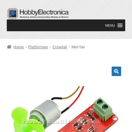
Ga
Ga
door
naar
MENU
naar
de
navigatie
inhoud
Home
Platformen
Crowtail
Mini fan