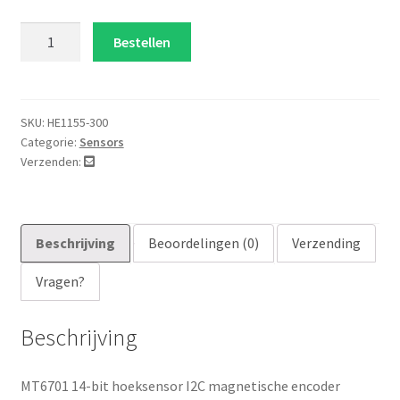
MT6701
Bestellen
14-
bit
hoeksensor
I2C
SKU:
HE1155-300
Categorie:
Sensors
aantal
Verzenden:
Beschrijving
Beoordelingen (0)
Verzending
Vragen?
Beschrijving
MT6701 14-bit hoeksensor I2C magnetische encoder