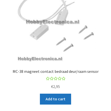
MC-38 magneet contact bedraad deur/raam sensor
Rated
€
2,95
5.00
out
of 5
Add to cart