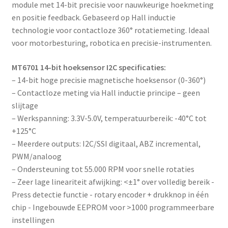
module met 14-bit precisie voor nauwkeurige hoekmeting
en positie feedback. Gebaseerd op Hall inductie
technologie voor contactloze 360° rotatiemeting. Ideaal
voor motorbesturing, robotica en precisie-instrumenten.
MT6701 14-bit hoeksensor I2C specificaties:
– 14-bit hoge precisie magnetische hoeksensor (0-360°)
– Contactloze meting via Hall inductie principe – geen
slijtage
– Werkspanning: 3.3V-5.0V, temperatuurbereik: -40°C tot
+125°C
– Meerdere outputs: I2C/SSI digitaal, ABZ incremental,
PWM/analoog
– Ondersteuning tot 55.000 RPM voor snelle rotaties
– Zeer lage lineariteit afwijking: <±1° over volledig bereik -
Press detectie functie - rotary encoder + drukknop in één
chip - Ingebouwde EEPROM voor >1000 programmeerbare
instellingen