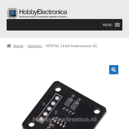
Ga
Ga
door
naar
MENU
naar
de
navigatie
inhoud
Home
Sensors
MT6701 14-bit hoeksensor I2C