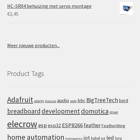
HC-SR04 behuizing met servo montage
€
2,45
Meer nieuwe producten...
Product Tags
Adafruit
BigTreeTech
audio
bbc
bord
alarm
auto
Arduino
domotica
breadboard
development
driver
elecrow
esp
ESP8266
feather
esp32
FeatherWing
home automation
iot
led
kabel
lora
lcd
hydroponics