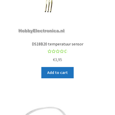
DS18B20 temperatuur sensor
Rated
€
3,95
4.67
out of
Add to cart
5