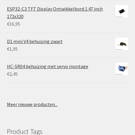
ESP32-C3 TFT Display Ontwikkelbord 1.47 inch
172x320
€
16,95
D1 mini V4 behuizing zwart
€
1,95
HC-SR04 behuizing met servo montage
€
2,45
Meer nieuwe producten...
Product Tags