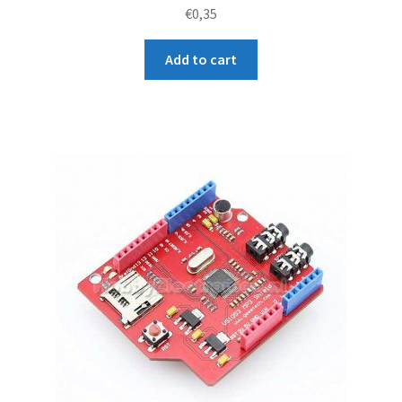
Rated
€
0,35
4.00
out of
Add to cart
5