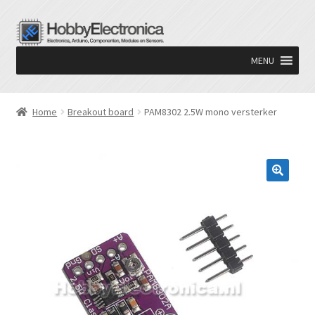
Ga
Ga
door
naar
MENU
naar
de
navigatie
inhoud
Home
Breakout board
PAM8302 2.5W mono versterker