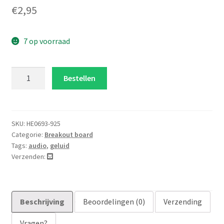
€
2,95
7 op voorraad
PAM8302
Bestellen
2.5W
mono
versterker
aantal
SKU:
HE0693-925
Categorie:
Breakout board
Tags:
audio
,
geluid
Verzenden:
Beschrijving
Beoordelingen (0)
Verzending
Vragen?