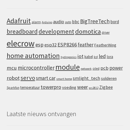
Adafruit
BigTreeTech
audio
bbc
bord
alarm
auto
Arduino
domotica
breadboard
development
driver
elecrow
esp
ESP8266
feather
esp32
FeatherWing
home automation
iot
led
kabel
lora
lcd
hydroponics
module
microcontroller
mcu
power
pcb
oled
netwerk
servo
robot
smart car
smlight_tech
solderen
smart home
towerpro
weer
Zigbee
voeding
temperatuur
Sparkfun
ws2812
Laatste nieuws ontvangen