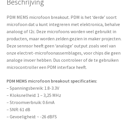
Beschrijving
d
r
PDM MEMS microfoon breakout. PDM is het ‘derde’ soort
e
microfoon dat u kunt integreren met elektronica, behalve
s
analoog of I2c. Deze microfoons worden veel gebruikt in
s
producten, maar worden zelden gezien in maker projecten.
t
Deze sennsor heeft geen ‘analoge’ output zoals veel van
o
onze electret-microfoonassemblages, voor chips die geen
j
analoge invoer hebben. Dus controleer of de te gebruiken
o
microcontroller een PDM interface heeft.
i
n
PDM MEMS microfoon breakout specificaties:
t
– Spanningsbereik: 1.8-3.3V
h
– Kloksnelheid: 1 – 3,25 MHz
e
– Stroomverbruik: 0.6mA
w
– SNR: 61 dB
a
– Gevoeligheid: ~ -26 dBFS
i
t