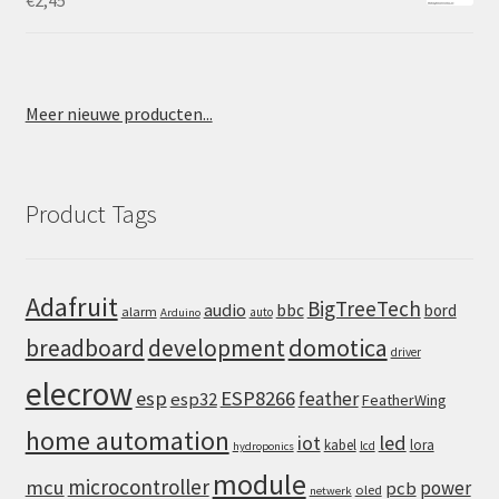
€
2,45
Meer nieuwe producten...
Product Tags
Adafruit
BigTreeTech
audio
bbc
bord
alarm
auto
Arduino
domotica
breadboard
development
driver
elecrow
esp
ESP8266
feather
esp32
FeatherWing
home automation
iot
led
kabel
lora
lcd
hydroponics
module
microcontroller
mcu
power
pcb
oled
netwerk