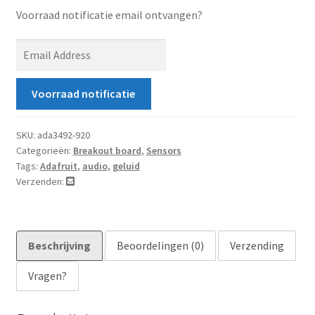
Voorraad notificatie email ontvangen?
E
n
t
Voorraad notificatie
e
r
y
SKU:
ada3492-920
Categorieën:
Breakout board
,
Sensors
o
Tags:
Adafruit
,
audio
,
geluid
u
Verzenden:
r
e
m
a
Beschrijving
Beoordelingen (0)
Verzending
i
Vragen?
l
a
d