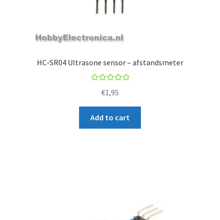
HC-SR04 Ultrasone sensor – afstandsmeter
Rated
€
1,95
5.00
out
of 5
Add to cart