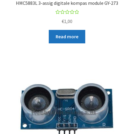
HMC5883L 3-assig digitale kompas module GY-273
Rated
€
1,00
5.00
out
of 5
Read more