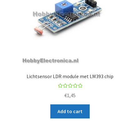
Lichtsensor LDR module met LM393 chip
Rated
€
1,45
5.00
out
of 5
Add to cart