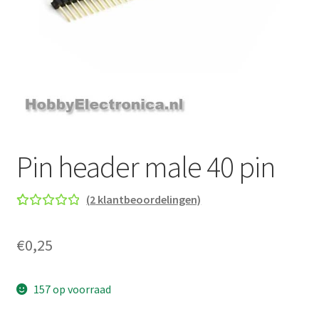
Pin header male 40 pin
(
2
klantbeoordelingen)
Gewaard
2
eerd
5.00
€
0,25
op 5
gebaseer
d op
157 op voorraad
klant