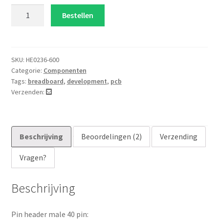
waarder
Pin
Bestellen
ingen
header
male
40
pin
SKU:
HE0236-600
Categorie:
Componenten
aantal
Tags:
breadboard
,
development
,
pcb
Verzenden:
Beschrijving
Beoordelingen (2)
Verzending
Vragen?
Beschrijving
Pin header male 40 pin: