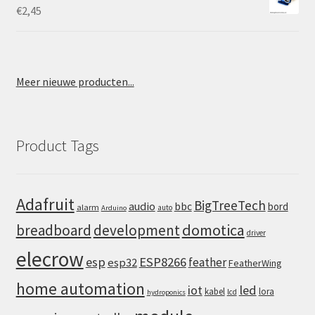
€
2,45
Meer nieuwe producten...
Product Tags
Adafruit
BigTreeTech
audio
bbc
bord
alarm
auto
Arduino
domotica
breadboard
development
driver
elecrow
esp
ESP8266
feather
esp32
FeatherWing
home automation
iot
led
kabel
lora
lcd
hydroponics