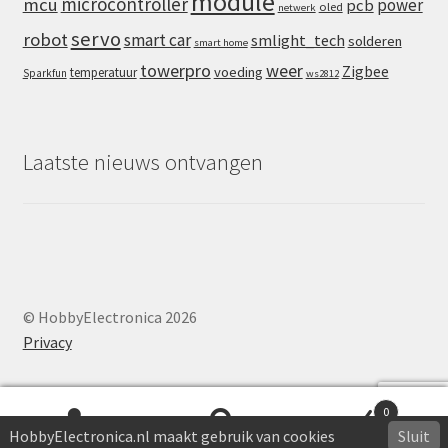
module
microcontroller
mcu
power
pcb
oled
netwerk
servo
robot
smart car
smlight_tech
solderen
smart home
towerpro
weer
Zigbee
voeding
temperatuur
Sparkfun
ws2812
Laatste nieuws ontvangen
© HobbyElectronica 2026
Privacy
0
HobbyElectronica.nl maakt gebruik van cookies
Sluit