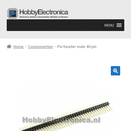
Ga
Ga
door
naar
MENU
naar
de
navigatie
inhoud
Home
Componenten
Pin header male 40 pin