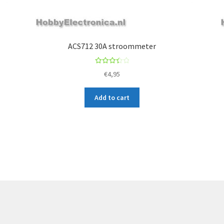
c
t
ACS712 30A stroommeter
Rated
€
4,95
3.50
out
Add to cart
of 5