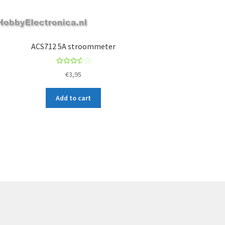
ACS712 5A stroommeter
Rated
€
3,95
3.67
out
Add to cart
of 5