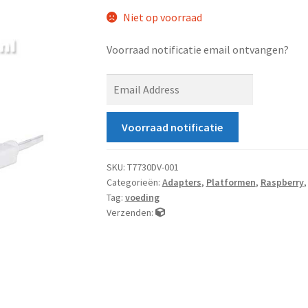
Niet op voorraad
Voorraad notificatie email ontvangen?
E
n
t
Voorraad notificatie
e
r
y
SKU:
T7730DV-001
Categorieën:
Adapters
,
Platformen
,
Raspberry
o
Tag:
voeding
u
Verzenden:
r
e
m
a
i
l