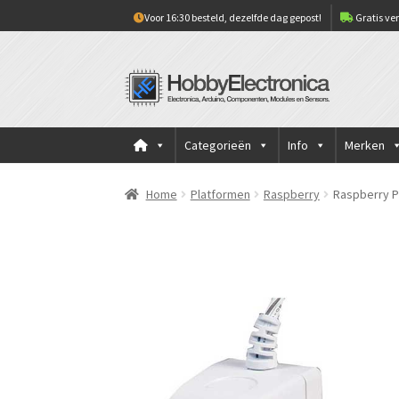
Voor 16:30 besteld, dezelfde dag gepost!
Gratis ver
Ga
Ga
door
naar
naar
de
navigatie
inhoud
Categorieën
Info
Merken
Home
Platformen
Raspberry
Raspberry P