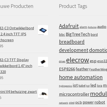
euwe Producten
Product Tags
Adafruit
audio
alarm
32-C3 Ontwikkelbord
Arduino
BigTreeTech
2.4 inch TFT IPS
bbc
bord
chscreen
breadboard
95
domoti
development
elecrow
2-C3 TFT Display
esp
esp3
driver
ikkelbord 1.47 inch
ESP8266
feather
FeatherWin
x320
home automation
95
iot
led
m
kabel
lora
lcd
hydroponics
ini V4 behuizing zwart
modul
microcontroller
5
robot
power
pcb
oled
netwerk