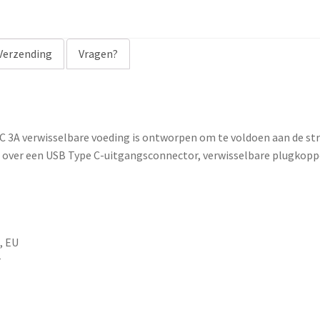
a
d
d
Verzending
Vragen?
r
e
s
s
 DC 3A verwisselbare voeding is ontworpen om te voldoen aan de s
t
kt over een USB Type C-uitgangsconnector, verwisselbare plugkoppe
o
j
o
i
n
, EU
t
r
h
e
w
a