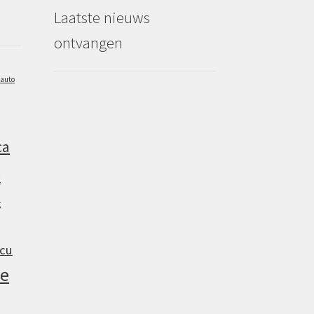
Laatste nieuws
ontvangen
auto
ca
2
g
cu
e