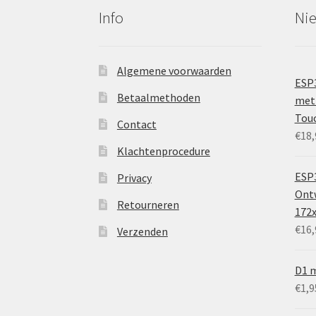
Info
Ni
Algemene voorwaarden
ESP
Betaalmethoden
met 
Tou
Contact
€
18,
Klachtenprocedure
ESP3
Privacy
Ontw
Retourneren
172
€
16,
Verzenden
D1 m
€
1,9