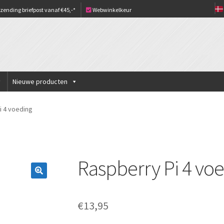
zending briefpost vanaf €45,-*
Webwinkelkeur
Nieuwe producten
i 4 voeding
Raspberry Pi 4 vo
€
13,95