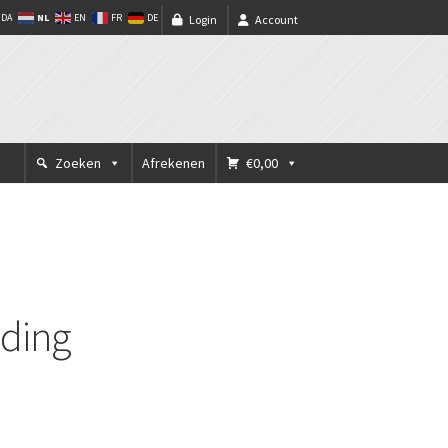
NL
DA
EN
FR
DE
Login
Account
Zoeken
Afrekenen
€0,00
eding