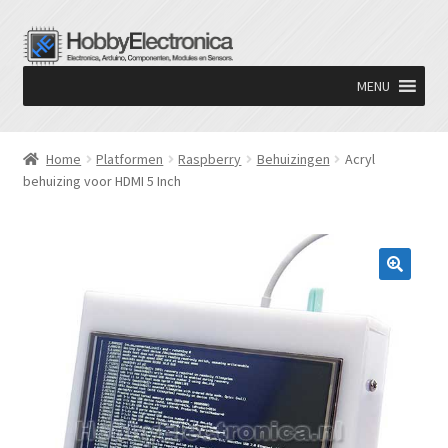
Ga
Ga
door
naar
MENU
naar
de
navigatie
inhoud
Home
Platformen
Raspberry
Behuizingen
Acryl
behuizing voor HDMI 5 Inch