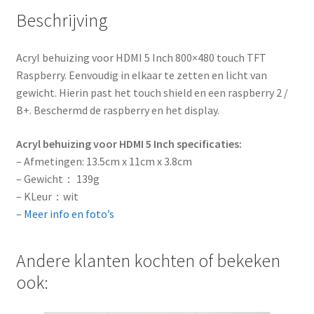
d
Beschrijving
d
r
Acryl behuizing voor HDMI 5 Inch 800×480 touch TFT
e
Raspberry. Eenvoudig in elkaar te zetten en licht van
s
gewicht. Hierin past het touch shield en een raspberry 2 /
s
B+. Beschermd de raspberry en het display.
t
o
Acryl behuizing voor HDMI 5 Inch specificaties:
j
– Afmetingen: 13.5cm x 11cm x 3.8cm
o
– Gewicht： 139g
i
– KLeur：wit
n
–
Meer info en foto’s
t
h
Andere klanten kochten of bekeken
e
w
ook:
a
i