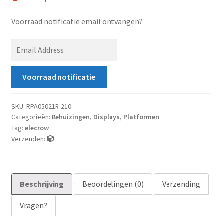
Voorraad notificatie email ontvangen?
E
n
t
Voorraad notificatie
e
r
y
SKU:
RPA05021R-210
Categorieën:
Behuizingen
,
Displays
,
Platformen
o
Tag:
elecrow
u
Verzenden:
r
e
m
a
Beschrijving
Beoordelingen (0)
Verzending
i
Vragen?
l
a