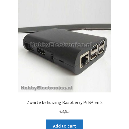
t
l
i
s
t
f
o
r
t
h
i
s
p
r
Zwarte behuizing Raspberry Pi B+ en 2
o
€
3,95
d
u
Add to cart
c