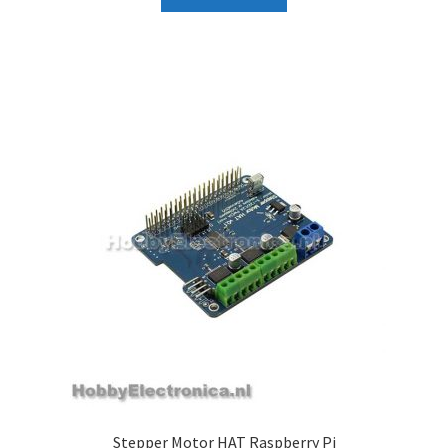
t
Stepper Motor HAT Raspberry Pi