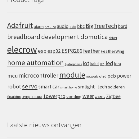
Adafruit
BigTreeTech
audio
bbc
bord
alarm
auto
Arduino
domotica
breadboard
development
driver
elecrow
esp
ESP8266
feather
esp32
FeatherWing
home automation
iot
led
kabel
lora
lcd
hydroponics
module
microcontroller
mcu
power
pcb
oled
netwerk
servo
robot
smart car
smlight_tech
solderen
smart home
towerpro
weer
Zigbee
voeding
temperatuur
Sparkfun
ws2812
Laatste nieuws ontvangen