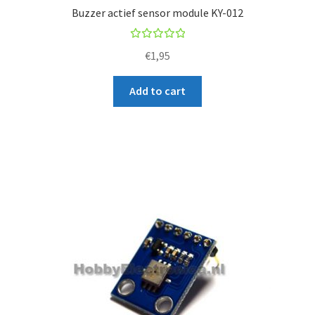
Buzzer actief sensor module KY-012
Rated
€
1,95
5.00
out
of 5
Add to cart