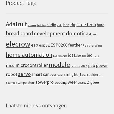
Product Tags
Adafruit
BigTreeTech
audio
bbc
bord
alarm
auto
Arduino
domotica
breadboard
development
driver
elecrow
esp
ESP8266
feather
esp32
FeatherWing
home automation
iot
led
kabel
lora
lcd
hydroponics
module
microcontroller
mcu
power
pcb
oled
netwerk
servo
robot
smart car
smlight_tech
solderen
smart home
towerpro
weer
Zigbee
voeding
temperatuur
Sparkfun
ws2812
Laatste nieuws ontvangen