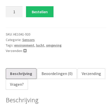
Sgp30
Bestellen
tvoc
eCO2
sensor
module
SKU:
HE1041-920
Categorie:
Sensors
aantal
Tags:
environment
,
lucht
,
omgeving
Verzenden:
Beschrijving
Beoordelingen (0)
Verzending
Vragen?
Beschrijving