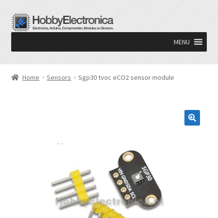
Ga
Ga
door
naar
MENU
naar
de
navigatie
inhoud
Home
Sensors
Sgp30 tvoc eCO2 sensor module