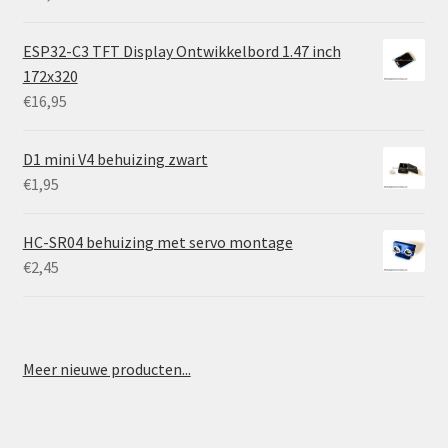
ESP32-C3 TFT Display Ontwikkelbord 1.47 inch
172x320
€
16,95
D1 mini V4 behuizing zwart
€
1,95
HC-SR04 behuizing met servo montage
€
2,45
Meer nieuwe producten...