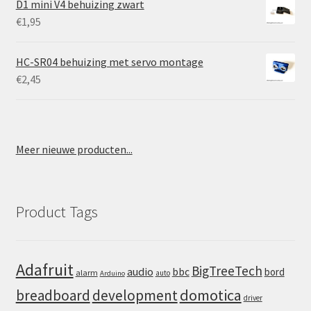
D1 mini V4 behuizing zwart
€
1,95
HC-SR04 behuizing met servo montage
€
2,45
Meer nieuwe producten...
Product Tags
Adafruit
BigTreeTech
audio
bbc
bord
alarm
auto
Arduino
domotica
breadboard
development
driver