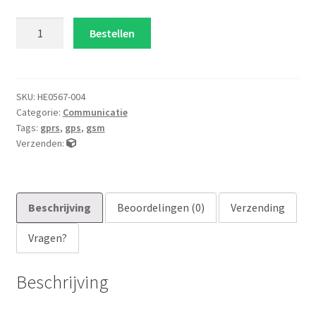
Sim808
Bestellen
gsm
gprs
gps
module
SKU:
HE0567-004
Categorie:
Communicatie
aantal
Tags:
gprs
,
gps
,
gsm
Verzenden:
Beschrijving
Beoordelingen (0)
Verzending
Vragen?
Beschrijving