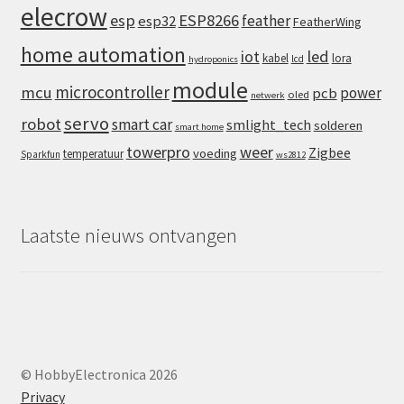
elecrow
esp
ESP8266
feather
esp32
FeatherWing
home automation
iot
led
kabel
lora
lcd
hydroponics
module
microcontroller
mcu
power
pcb
oled
netwerk
servo
robot
smart car
smlight_tech
solderen
smart home
towerpro
weer
Zigbee
voeding
temperatuur
Sparkfun
ws2812
Laatste nieuws ontvangen
© HobbyElectronica 2026
Privacy