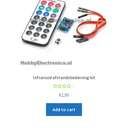
Infrarood afstandsbediening kit
Rated
€
2,95
4.00
out of
Add to cart
5