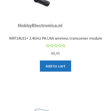
NRF24L01+ 2.4GHz PA LNA wireless transceiver module
Rated
€
8,95
5.00
out
of 5
Add to cart