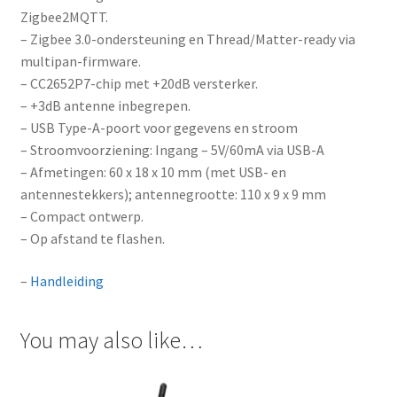
Zigbee2MQTT.
– Zigbee 3.0-ondersteuning en Thread/Matter-ready via
multipan-firmware.
– CC2652P7-chip met +20dB versterker.
– +3dB antenne inbegrepen.
– USB Type-A-poort voor gegevens en stroom
– Stroomvoorziening: Ingang – 5V/60mA via USB-A
– Afmetingen: 60 x 18 x 10 mm (met USB- en
antennestekkers); antennegrootte: 110 x 9 x 9 mm
– Compact ontwerp.
– Op afstand te flashen.
–
Handleiding
You may also like…