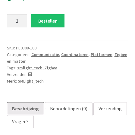
SLZB-
Bestellen
07p7
zigbee
coordinator
usb
SKU:
HE0808-100
Categorieën:
Communicatie
,
Coordinatoren
,
Platformen
,
Zigbee
aantal
en matter
Tags:
smlight_tech
,
Zigbee
Verzenden:
Merk:
SMLight_tech
Beschrijving
Beoordelingen (0)
Verzending
Vragen?