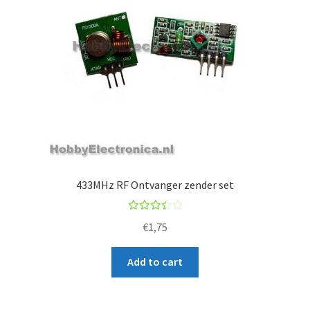
433MHz RF Ontvanger zender set
Rated
€
1,75
3.50
out
Add to cart
of 5