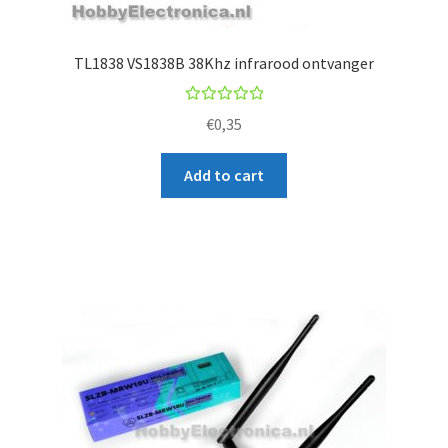
TL1838 VS1838B 38Khz infrarood ontvanger
Rated
€
0,35
5.00
out
of 5
Add to cart