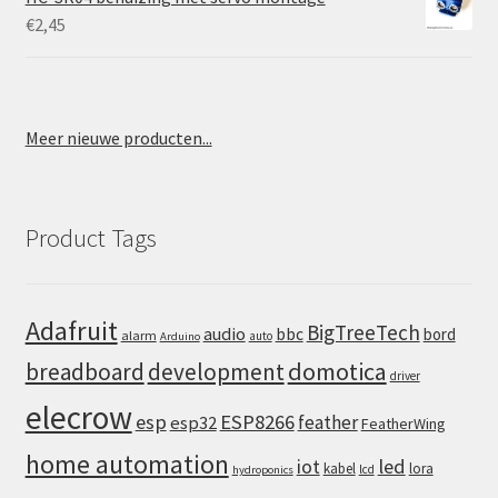
€
2,45
Meer nieuwe producten...
Product Tags
Adafruit
BigTreeTech
audio
bbc
bord
alarm
auto
Arduino
domotica
breadboard
development
driver
elecrow
esp
ESP8266
feather
esp32
FeatherWing
home automation
iot
led
kabel
lora
lcd
hydroponics