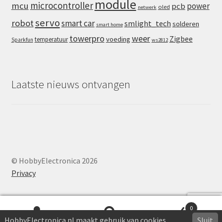
module
microcontroller
mcu
power
pcb
oled
netwerk
servo
robot
smart car
smlight_tech
solderen
smart home
towerpro
weer
Zigbee
voeding
temperatuur
Sparkfun
ws2812
Laatste nieuws ontvangen
© HobbyElectronica 2026
Privacy
0
HobbyElectronica.nl maakt gebruik van cookies
Sluit