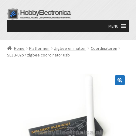
Ga
Ga
door
naar
MENU
naar
de
navigatie
inhoud
Home
Platformen
Zigbee en matter
Coordinatoren
SLZB-07p7 zigbee coordinator usb