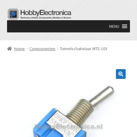
Ga
Ga
door
naar
MENU
naar
de
navigatie
inhoud
Home
Componenten
Tuimelschakelaar MTS-103