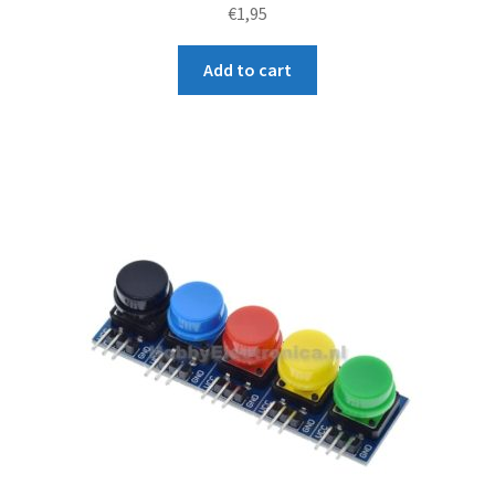
Rated
€
1,95
4.67
out of
Add to cart
5