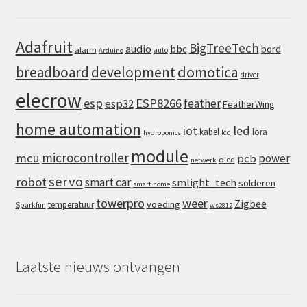
Adafruit
BigTreeTech
audio
bbc
bord
alarm
auto
Arduino
domotica
breadboard
development
driver
elecrow
esp
ESP8266
feather
esp32
FeatherWing
home automation
iot
led
kabel
lora
lcd
hydroponics
module
microcontroller
mcu
power
pcb
oled
netwerk
servo
robot
smart car
smlight_tech
solderen
smart home
towerpro
weer
Zigbee
voeding
temperatuur
Sparkfun
ws2812
Laatste nieuws ontvangen