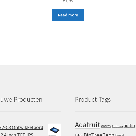
€
7,95
5.00
out
of 5
Read more
euwe Producten
Product Tags
Adafruit
audio
alarm
32-C3 Ontwikkelbord
Arduino
BigTreeTech
2.4 inch TFT IPS
bbc
bord