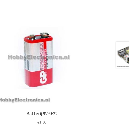
Batterij 9V 6F22
€
1,95