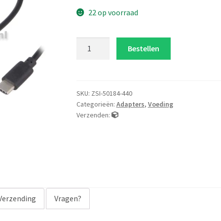
22 op voorraad
Usb-
Bestellen
C
voeding
5V
12W
SKU:
ZSI-50184-440
Categorieën:
Adapters
,
Voeding
aantal
Verzenden:
Verzending
Vragen?