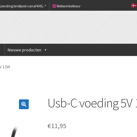
zending briefpost vanaf €45,-*
Webwinkelkeur
Nieuwe producten
V 12W
Usb-C voeding 5V
€
11,95