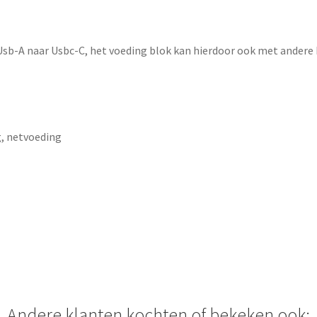
 Usb-A naar Usbc-C, het voeding blok kan hierdoor ook met andere
g, netvoeding
Andere klanten kochten of bekeken ook: