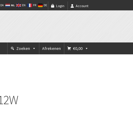
NL
DA
EN
FR
DE
Login
Account
Zoeken
Afrekenen
€0,00
 12W