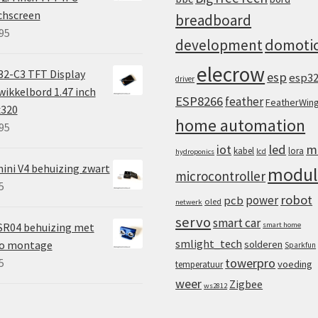
chscreen
breadboard
95
domoti
development
elecrow
2-C3 TFT Display
esp
esp3
driver
ikkelbord 1.47 inch
ESP8266
feather
FeatherWin
x320
home automation
95
iot
led
m
kabel
lora
lcd
hydroponics
ini V4 behuizing zwart
modul
microcontroller
5
robot
power
pcb
oled
netwerk
servo
smart car
SR04 behuizing met
smart home
smlight_tech
vo montage
solderen
Sparkfun
towerpro
5
voeding
temperatuur
weer
Zigbee
ws2812