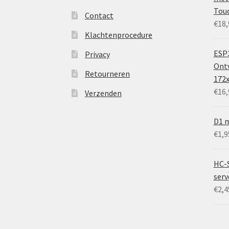
Tou
Contact
€
18,
Klachtenprocedure
ESP3
Privacy
Ontw
Retourneren
172
€
16,
Verzenden
D1 m
€
1,9
HC-
ser
€
2,4