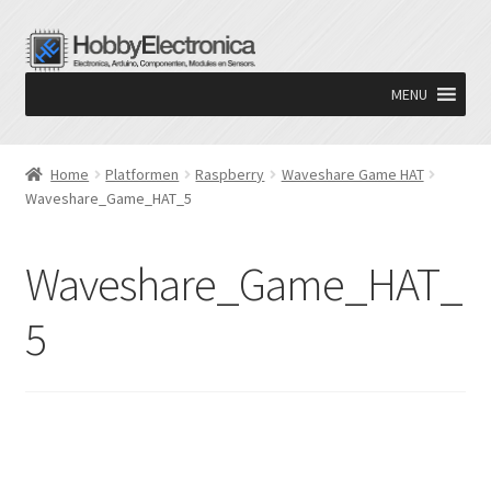
Ga
Ga
door
naar
MENU
naar
de
navigatie
inhoud
Home
Platformen
Raspberry
Waveshare Game HAT
Waveshare_Game_HAT_5
Waveshare_Game_HAT_
5