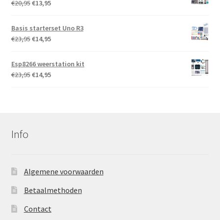
Oorspronkelijke
Huidige
€
20,95
€
13,95
prijs
prijs
Fijne vlottertjes, prima
prijs, supersnel geleverd!
was:
is:
Basis starterset Uno R3
€20,95.
€13,95.
Oorspronkelijke
Huidige
€
23,95
€
14,95
eur ing P.F.A. Backx
prijs
prijs
Dat ging vlot, hier ga ik
was:
is:
Esp8266 weerstation kit
meer gebruik van maken!
€23,95.
€14,95.
Oorspronkelijke
Huidige
€
23,95
€
14,95
prijs
prijs
was:
is:
€23,95.
€14,95.
Info
Algemene voorwaarden
Betaalmethoden
Contact