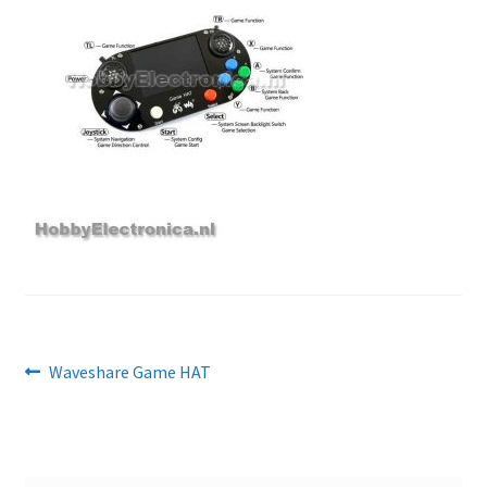
Bericht
Vorig
Waveshare Game HAT
bericht:
navigatie