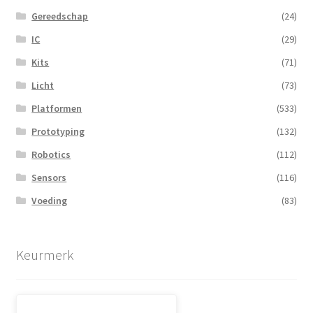
Gereedschap
(24)
IC
(29)
Kits
(71)
Licht
(73)
Platformen
(533)
Prototyping
(132)
Robotics
(112)
Sensors
(116)
Voeding
(83)
Keurmerk