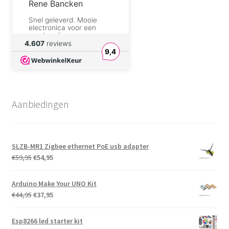
Rene Bancken
Snel geleverd. Mooie
electronica voor een
goede prijs.
4.607
reviews
9,4
Walter Oraki
Betrouwbaar en pro
aktief. Winkelier geeft
snel reaktie; ik had een
foutje gemaakt en ben
Aanbiedingen
geweldig geholpen
zonder extra poes pas.
Danny de Vries
Goed product en zeer
SLZB-MR1 Zigbee ethernet PoE usb adapter
snelle levering
Oorspronkelijke
Huidige
€
59,95
€
54,95
prijs
prijs
Eduard Van der Hijden
was:
is:
Arduino Make Your UNO Kit
Goede prijs. Netjes en
€59,95.
€54,95.
Oorspronkelijke
Huidige
€
44,95
€
37,95
snel verzonden. Gewoon
goed.
prijs
prijs
was:
is:
Esp8266 led starter kit
Mario
€44,95.
€37,95.