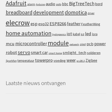
Adafruit
BigTreeTech
audio
bbc
bord
alarm
auto
Arduino
domotica
breadboard
development
driver
elecrow
esp
ESP8266
feather
esp32
FeatherWing
home automation
iot
led
kabel
lora
lcd
hydroponics
module
microcontroller
mcu
power
pcb
oled
netwerk
servo
robot
smart car
smlight_tech
solderen
smart home
towerpro
weer
Zigbee
voeding
temperatuur
Sparkfun
ws2812
Laatste nieuws ontvangen