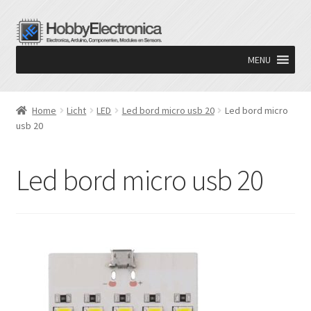
Ga
Ga
door
naar
MENU
naar
de
navigatie
inhoud
Home
Licht
LED
Led bord micro usb 20
Led bord micro
usb 20
Led bord micro usb 20