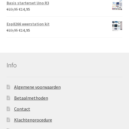
was:
is:
Basis starterset Uno R3
€20,95.
€13,95.
Oorspronkelijke
Huidige
€
23,95
€
14,95
eur ing P.F.A. Backx
prijs
prijs
Dat ging vlot, hier ga ik
was:
is:
Esp8266 weerstation kit
meer gebruik van maken!
€23,95.
€14,95.
Oorspronkelijke
Huidige
€
23,95
€
14,95
prijs
prijs
was:
is:
€23,95.
€14,95.
Info
Algemene voorwaarden
Betaalmethoden
Contact
Klachtenprocedure