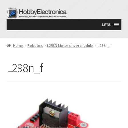
Ga
Ga
door
naar
MENU
naar
de
navigatie
inhoud
Home
Robotics
L298N Motor driver module
L298n_f
L298n_f