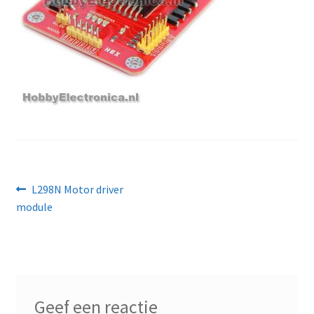
Bericht
Vorig
L298N Motor driver
bericht:
module
navigatie
Geef een reactie