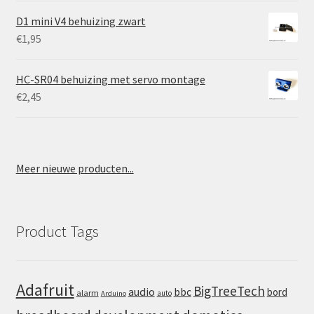
D1 mini V4 behuizing zwart
€
1,95
HC-SR04 behuizing met servo montage
€
2,45
Meer nieuwe producten...
Product Tags
Adafruit
BigTreeTech
audio
bbc
bord
alarm
auto
Arduino