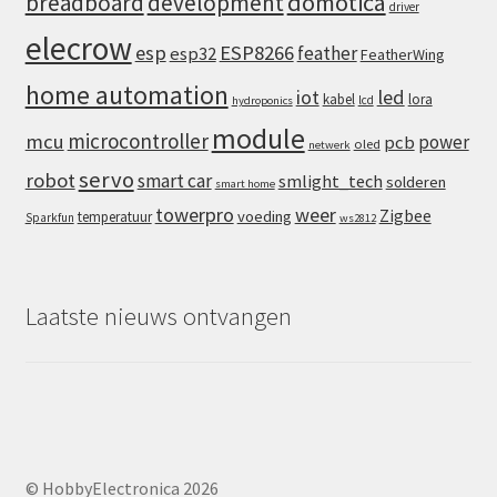
domotica
breadboard
development
driver
elecrow
esp
ESP8266
feather
esp32
FeatherWing
home automation
iot
led
kabel
lora
lcd
hydroponics
module
microcontroller
mcu
power
pcb
oled
netwerk
servo
robot
smart car
smlight_tech
solderen
smart home
towerpro
weer
Zigbee
voeding
temperatuur
Sparkfun
ws2812
Laatste nieuws ontvangen
© HobbyElectronica 2026