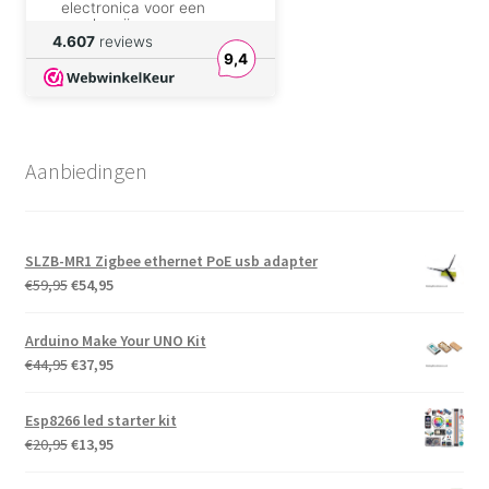
electronica voor een
goede prijs.
4.607
reviews
9,4
Walter Oraki
Betrouwbaar en pro
aktief. Winkelier geeft
snel reaktie; ik had een
foutje gemaakt en ben
Aanbiedingen
geweldig geholpen
zonder extra poes pas.
Danny de Vries
Goed product en zeer
SLZB-MR1 Zigbee ethernet PoE usb adapter
snelle levering
Oorspronkelijke
Huidige
€
59,95
€
54,95
prijs
prijs
Eduard Van der Hijden
was:
is:
Arduino Make Your UNO Kit
Goede prijs. Netjes en
€59,95.
€54,95.
Oorspronkelijke
Huidige
€
44,95
€
37,95
snel verzonden. Gewoon
goed.
prijs
prijs
was:
is:
Esp8266 led starter kit
Mario
€44,95.
€37,95.
Oorspronkelijke
Huidige
€
20,95
€
13,95
prijs
prijs
Fijne vlottertjes, prima
prijs, supersnel geleverd!