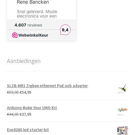
Rene Bancken
Snel geleverd. Mooie
electronica voor een
goede prijs.
4.607
reviews
9,4
Walter Oraki
Betrouwbaar en pro
aktief. Winkelier geeft
snel reaktie; ik had een
foutje gemaakt en ben
Aanbiedingen
geweldig geholpen
zonder extra poes pas.
Danny de Vries
Goed product en zeer
SLZB-MR1 Zigbee ethernet PoE usb adapter
snelle levering
Oorspronkelijke
Huidige
€
59,95
€
54,95
prijs
prijs
Eduard Van der Hijden
was:
is:
Arduino Make Your UNO Kit
Goede prijs. Netjes en
€59,95.
€54,95.
Oorspronkelijke
Huidige
€
44,95
€
37,95
snel verzonden. Gewoon
goed.
prijs
prijs
was:
is:
Esp8266 led starter kit
Mario
€44,95.
€37,95.