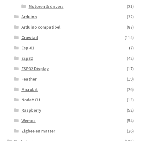
Motoren & drivers
(21)
Arduino
(32)
Arduino compatibel
(87)
Crowtail
(114)
Esp-01
(7)
Esp32
(42)
ESP32 Display
(17)
Feather
(19)
Microbit
(26)
NodeMCU
(13)
Raspberry
(52)
Wemos
(54)
Zigbee en matter
(26)