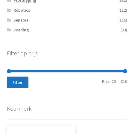
Prototyping
(132)
Robotics
(112)
Sensors
(116)
Voeding
(83)
Filter op prijs
Min.
Max
Prijs:
€0
—
€10
Filter
prij
prij
Keurmerk