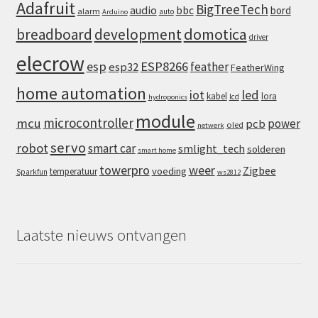
Adafruit
BigTreeTech
audio
bbc
bord
alarm
auto
Arduino
domotica
breadboard
development
driver
elecrow
esp
ESP8266
feather
esp32
FeatherWing
home automation
iot
led
kabel
lora
lcd
hydroponics
module
microcontroller
mcu
power
pcb
oled
netwerk
servo
robot
smart car
smlight_tech
solderen
smart home
towerpro
weer
Zigbee
voeding
temperatuur
Sparkfun
ws2812
Laatste nieuws ontvangen