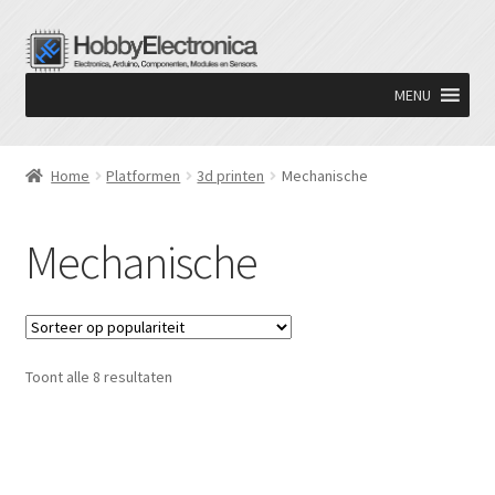
Ga
Ga
door
naar
MENU
naar
de
navigatie
inhoud
Home
Platformen
3d printen
Mechanische
Mechanische
Gesorteerd
Toont alle 8 resultaten
op
populariteit