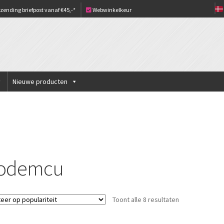
zending briefpost vanaf €45,-*
Webwinkelkeur
Nieuwe producten
odemcu
Gesorteerd
Toont alle 8 resultaten
op
populariteit