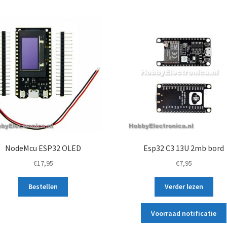
NodeMcu ESP32 OLED
Esp32 C3 13U 2mb bord
€
17,95
€
7,95
Bestellen
Verder lezen
Voorraad notificatie