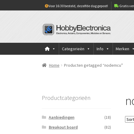
Voor 16:30 besteld, dezelfde dag gepost!
Gratis ver
Ga
Ga
door
naar
naar
de
navigatie
inhoud
Categorieën
Info
Merken
Home
Producten getagged “nodemcu”
n
Productcategorieën
Aanbiedingen
(18)
Breakout board
(82)