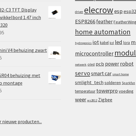
elecrow
2-C3 TFT Display
esp
esp3
driver
ikkelbord 1.47 inch
ESP8266
feather
FeatherWin
x320
home automation
95
iot
led
m
kabel
lora
lcd
hydroponics
ini V4 behuizing zwart
modul
microcontroller
5
robot
power
pcb
oled
netwerk
servo
smart car
SR04 behuizing met
smart home
smlight_tech
vo montage
solderen
Sparkfun
towerpro
5
voeding
temperatuur
weer
Zigbee
ws2812
 nieuwe producten...