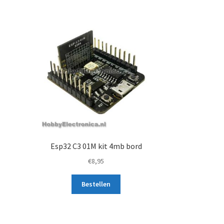
Esp32 C3 01M kit 4mb bord
€
8,95
Bestellen