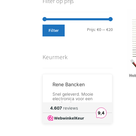
Filter op prijs
Min.
Max.
Prijs:
€0
—
€20
Filter
prijs
prijs
Keurmerk
Rene Bancken
Snel geleverd. Mooie
electronica voor een
goede prijs.
4.607
reviews
9,4
Walter Oraki
Betrouwbaar en pro
aktief. Winkelier geeft
snel reaktie; ik had een