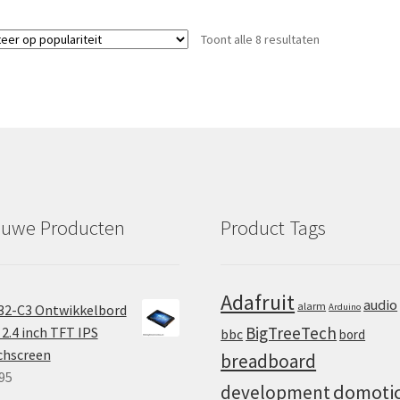
Gesorteerd
Toont alle 8 resultaten
op
populariteit
euwe Producten
Product Tags
Adafruit
audio
alarm
32-C3 Ontwikkelbord
Arduino
BigTreeTech
2.4 inch TFT IPS
bbc
bord
chscreen
breadboard
95
domoti
development