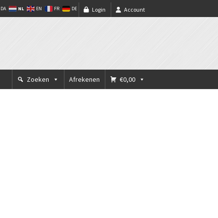
NL
DA
EN
FR
DE
Login
Account
Zoeken
Afrekenen
€0,00