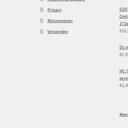
ESP3
Privacy
Ontw
Retourneren
172
€
16,
Verzenden
D1 m
€
1,9
HC-
ser
€
2,4
Meer