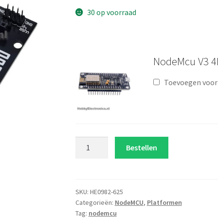
30 op voorraad
NodeMcu V3 4
Toevoegen voo
Nodemcu
Bestellen
v3
prototype
shield
aantal
SKU:
HE0982-625
Categorieën:
NodeMCU
,
Platformen
Tag:
nodemcu