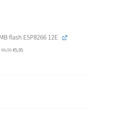
MB flash ESP8266 12E
Oorspronkelijke
Huidige
r
€
6,95
€
5,95
prijs
prijs
was:
is:
€6,95.
€5,95.