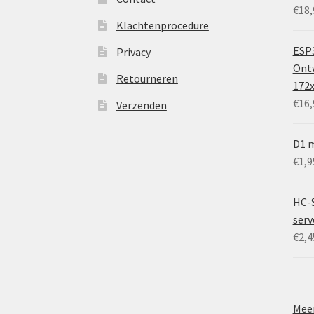
€
18,
Klachtenprocedure
ESP3
Privacy
Ontw
Retourneren
172
€
16,
Verzenden
D1 m
€
1,9
HC-
ser
€
2,4
Meer