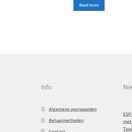
Read more
Info
Ni
Algemene voorwaarden
ESP
Betaalmethoden
met 
Tou
Contact