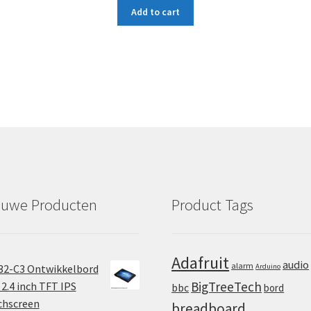
Add to cart
euwe Producten
Product Tags
Adafruit
audio
alarm
32-C3 Ontwikkelbord
Arduino
BigTreeTech
2.4 inch TFT IPS
bbc
bord
chscreen
breadboard