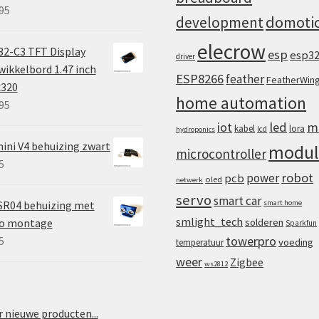
95
domoti
development
elecrow
2-C3 TFT Display
esp
esp3
driver
ikkelbord 1.47 inch
ESP8266
feather
FeatherWin
x320
home automation
95
iot
led
m
kabel
lora
lcd
hydroponics
ini V4 behuizing zwart
modul
microcontroller
5
robot
power
pcb
oled
netwerk
servo
smart car
SR04 behuizing met
smart home
smlight_tech
vo montage
solderen
Sparkfun
towerpro
5
voeding
temperatuur
weer
Zigbee
ws2812
 nieuwe producten...