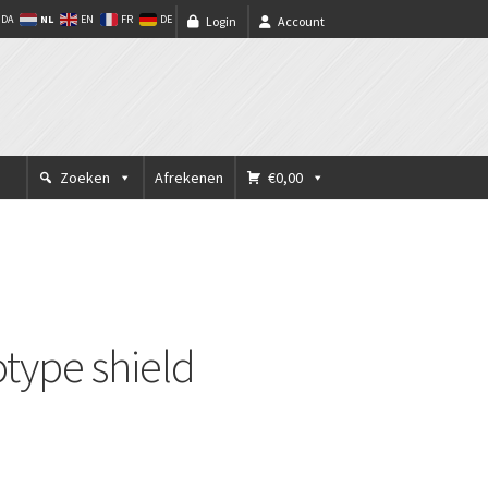
NL
DA
EN
FR
DE
Login
Account
Zoeken
Afrekenen
€0,00
type shield