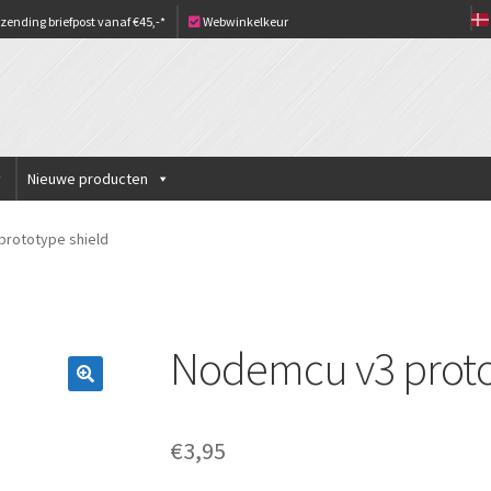
zending briefpost vanaf €45,-*
Webwinkelkeur
Nieuwe producten
prototype shield
Nodemcu v3 proto
€
3,95