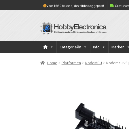
Voor 16:30 besteld, dezelfde dag gepost!
Gratis ver
Ga
Ga
door
naar
naar
de
navigatie
inhoud
Categorieën
Info
Merken
Home
Platformen
NodeMCU
Nodemcu v3 