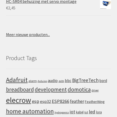
HC-SR04 behuizing met servo montage
€
2,45
Meer nieuwe producten...
Product Tags
Adafruit
BigTreeTech
audio
bbc
bord
alarm
auto
Arduino
domotica
breadboard
development
driver
elecrow
esp
ESP8266
feather
esp32
FeatherWing
home automation
iot
led
kabel
lora
lcd
hydroponics