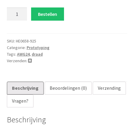
15cm
Bestellen
AWG24
tinplated
geel
aantal
SKU:
HE0658-925
Categorie:
Prototyping
Tags:
AWG24
,
draad
Verzenden:
Beschrijving
Beoordelingen (0)
Verzending
Vragen?
Beschrijving