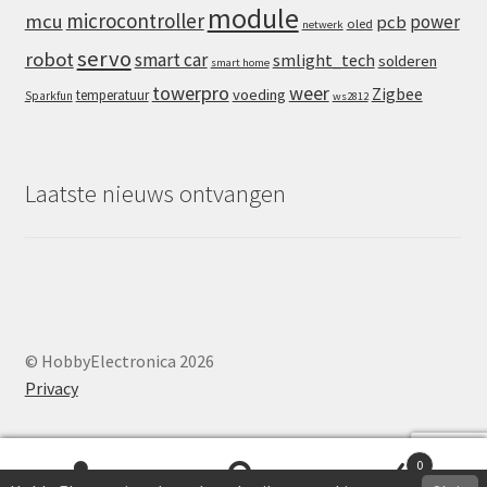
module
microcontroller
mcu
power
pcb
oled
netwerk
servo
robot
smart car
smlight_tech
solderen
smart home
towerpro
weer
Zigbee
voeding
temperatuur
Sparkfun
ws2812
Laatste nieuws ontvangen
© HobbyElectronica 2026
Privacy
0