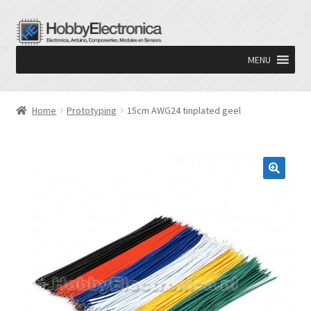
Ga
Ga
door
naar
MENU
naar
de
navigatie
inhoud
Home
Prototyping
15cm AWG24 tinplated geel