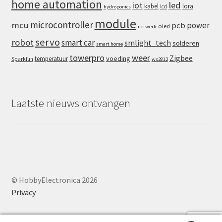
home automation
iot
led
kabel
lora
lcd
hydroponics
module
microcontroller
mcu
power
pcb
oled
netwerk
servo
robot
smart car
smlight_tech
solderen
smart home
towerpro
weer
Zigbee
voeding
temperatuur
Sparkfun
ws2812
Laatste nieuws ontvangen
© HobbyElectronica 2026
Privacy