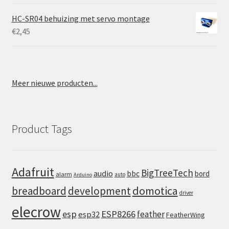
HC-SR04 behuizing met servo montage
€
2,45
Meer nieuwe producten...
Product Tags
Adafruit
BigTreeTech
audio
bbc
bord
alarm
auto
Arduino
domotica
breadboard
development
driver
elecrow
esp
ESP8266
feather
esp32
FeatherWing