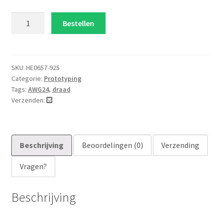
15cm
Bestellen
AWG24
tinplated
zwart
aantal
SKU:
HE0657-925
Categorie:
Prototyping
Tags:
AWG24
,
draad
Verzenden:
Beschrijving
Beoordelingen (0)
Verzending
Vragen?
Beschrijving