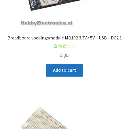
Breadboard voedingsmodule MB102 3.3V / 5V – USB – DC2.1
Rated
€
1,95
3.33
out
Add to cart
of 5