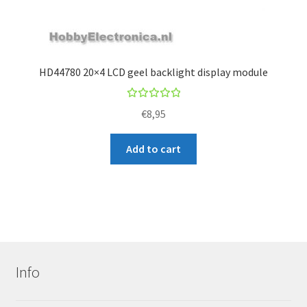
HD44780 20×4 LCD geel backlight display module
Rated
€
8,95
5.00
out
of 5
Add to cart
Info