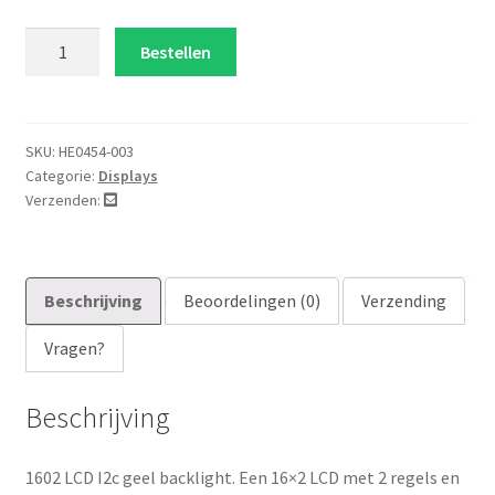
1602
Bestellen
LCD
I2c
geel
backlight
SKU:
HE0454-003
Categorie:
Displays
aantal
Verzenden:
Beschrijving
Beoordelingen (0)
Verzending
Vragen?
Beschrijving
1602 LCD I2c geel backlight. Een 16×2 LCD met 2 regels en