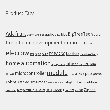
Product Tags
Adafruit
BigTreeTech
audio
bbc
bord
alarm
auto
Arduino
domotica
breadboard
development
driver
elecrow
esp
ESP8266
feather
esp32
FeatherWing
home automation
iot
led
kabel
lora
lcd
hydroponics
module
microcontroller
mcu
power
pcb
oled
netwerk
servo
robot
smart car
smlight_tech
solderen
smart home
towerpro
weer
Zigbee
voeding
temperatuur
Sparkfun
ws2812