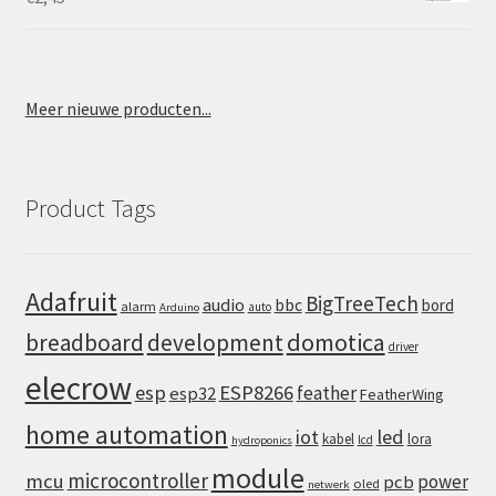
Meer nieuwe producten...
Product Tags
Adafruit
BigTreeTech
audio
bbc
bord
alarm
auto
Arduino
domotica
breadboard
development
driver
elecrow
esp
ESP8266
feather
esp32
FeatherWing
home automation
iot
led
kabel
lora
lcd
hydroponics
module
microcontroller
mcu
power
pcb
oled
netwerk