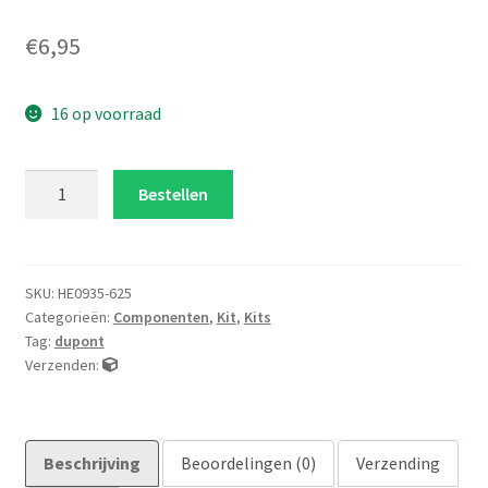
€
6,95
16 op voorraad
Dupont
Bestellen
krimpstekker
en
behuizing
set
SKU:
HE0935-625
Categorieën:
Componenten
,
Kit
,
Kits
aantal
Tag:
dupont
Verzenden:
Beschrijving
Beoordelingen (0)
Verzending