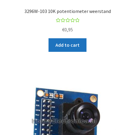
3296W-103 10K potentiometer weerstand
Rated
€
0,95
5.00
out
of 5
Add to cart