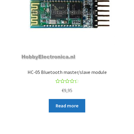
HC-05 Bluetooth master/slave module
Rated
€
9,95
4.50
out of
Read more
5