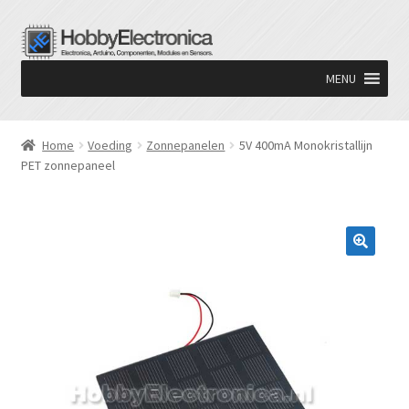
Ga
Ga
door
naar
MENU
naar
de
navigatie
inhoud
Home
Voeding
Zonnepanelen
5V 400mA Monokristallijn
PET zonnepaneel