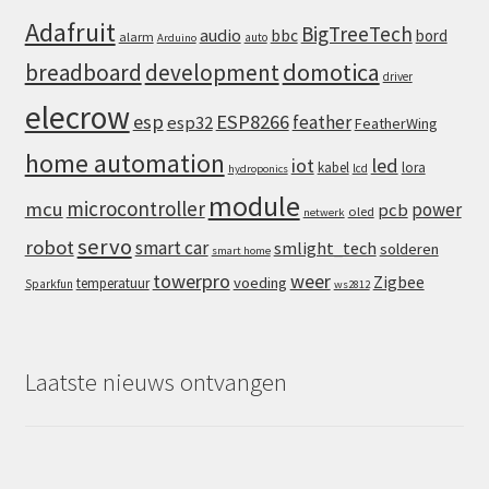
Adafruit
BigTreeTech
audio
bbc
bord
alarm
auto
Arduino
domotica
breadboard
development
driver
elecrow
esp
ESP8266
feather
esp32
FeatherWing
home automation
iot
led
kabel
lora
lcd
hydroponics
module
microcontroller
mcu
power
pcb
oled
netwerk
servo
robot
smart car
smlight_tech
solderen
smart home
towerpro
weer
Zigbee
voeding
temperatuur
Sparkfun
ws2812
Laatste nieuws ontvangen