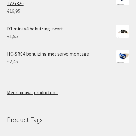
172x320
€
16,95
D1 mini V4 behuizing zwart
€
1,95
HC-SR04 behuizing met servo montage
€
2,45
Meer nieuwe producten...
Product Tags