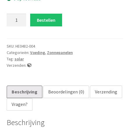
5V
Bestellen
400mA
Monokristallijn
PET
zonnepaneel
SKU:
HE0482-004
Categorieën:
Voeding
,
Zonnepanelen
aantal
Tag:
solar
Verzenden:
Beschrijving
Beoordelingen (0)
Verzending
Vragen?
Beschrijving