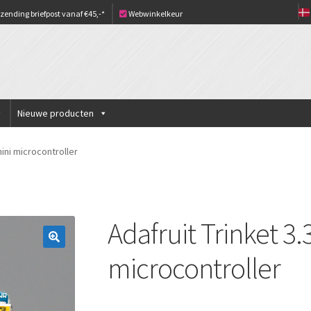
zending briefpost vanaf €45,-*
Webwinkelkeur
Nieuwe producten
mini microcontroller
Adafruit Trinket 3.
microcontroller