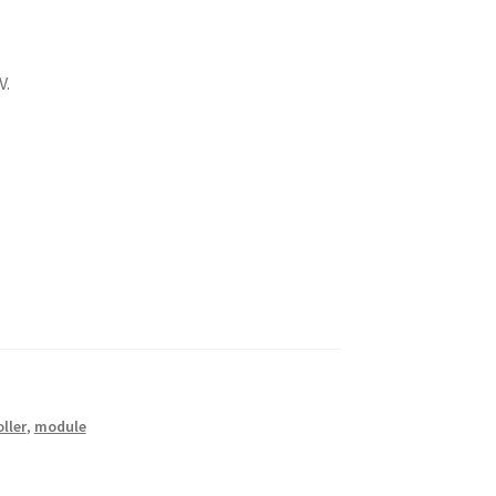
V.
ller
,
module