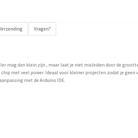
m
a
i
Verzending
Vragen?
l
a
d
d
r
ler mag dan klein zijn , maar laat je niet misleiden door de groott
e
chip met veel power. Ideaal voor kleiner projecten zodat je geen
s
aanpassing met de Arduino IDE.
s
t
o
j
o
i
n
t