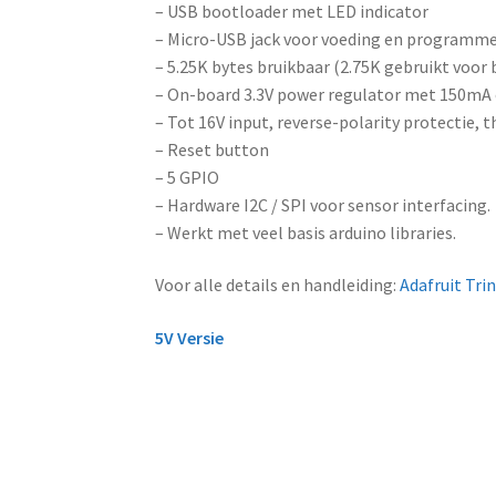
– USB bootloader met LED indicator
– Micro-USB jack voor voeding en programm
– 5.25K bytes bruikbaar (2.75K gebruikt voor
– On-board 3.3V power regulator met 150mA 
– Tot 16V input, reverse-polarity protectie, 
– Reset button
– 5 GPIO
– Hardware I2C / SPI voor sensor interfacing.
– Werkt met veel basis arduino libraries.
Voor alle details en handleiding:
Adafruit Trin
5V Versie