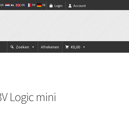
NL
DA
EN
FR
DE
Login
Account
Zoeken
Afrekenen
€0,00
3V Logic mini