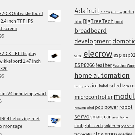
Adafruit
audio
alarm
32-C3 Ontwikkelbord
Arduino
BigTreeTech
2.4 inch TFT IPS
bbc
bord
chscreen
breadboard
95
domoti
development
elecrow
2-C3 TFT Display
esp
esp3
driver
ikkelbord 1.47 inch
ESP8266
feather
FeatherWin
x320
home automation
95
iot
led
m
kabel
lora
lcd
hydroponics
ini V4 behuizing zwart
modul
microcontroller
5
robot
power
pcb
oled
netwerk
servo
smart car
SR04 behuizing met
smart home
smlight_tech
vo montage
solderen
Sparkfun
towerpro
5
voeding
temperatuur