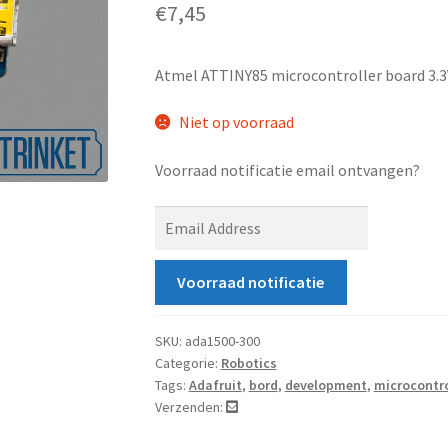
€
7,45
Atmel ATTINY85 microcontroller board 3.3
Niet op voorraad
Voorraad notificatie email ontvangen?
E
n
t
Voorraad notificatie
e
r
y
SKU:
ada1500-300
Categorie:
Robotics
o
Tags:
Adafruit
,
bord
,
development
,
microcontro
u
Verzenden:
r
e