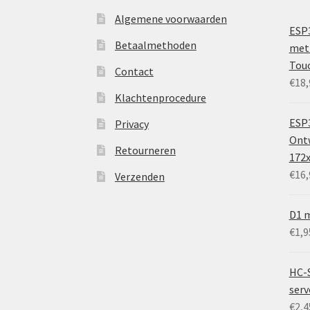
Algemene voorwaarden
ESP
Betaalmethoden
met 
Tou
Contact
€
18,
Klachtenprocedure
ESP3
Privacy
Ontw
Retourneren
172
€
16,
Verzenden
D1 m
€
1,9
HC-
ser
€
2,4