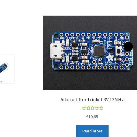
Adafruit Pro Trinket 3V 12MHz
Rated
€
10,95
5.00
out
of 5
Read more