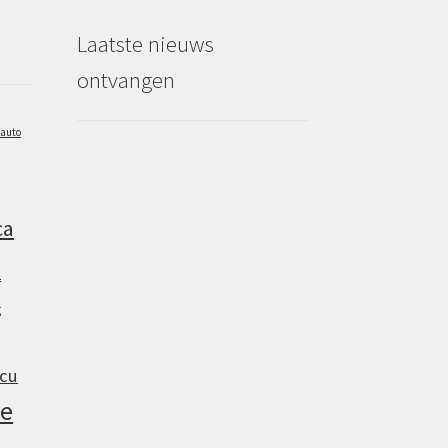
Laatste nieuws
ontvangen
auto
ca
2
g
cu
e