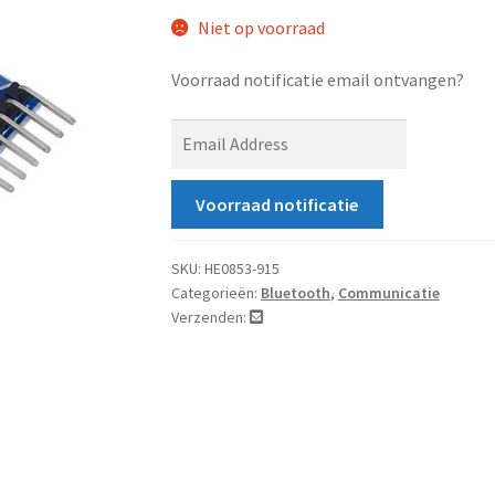
Niet op voorraad
Voorraad notificatie email ontvangen?
E
n
t
Voorraad notificatie
e
r
y
SKU:
HE0853-915
Categorieën:
Bluetooth
,
Communicatie
o
Verzenden:
u
r
e
m
a
i
l