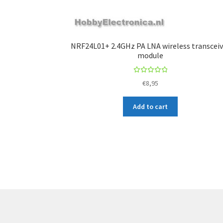
NRF24L01+ 2.4GHz PA LNA wireless transceiv
module
Rated
€
8,95
5.00
out
of 5
Add to cart