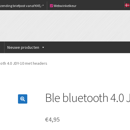
zending briefpost vanaf €45,-*
Webwinkelkeur
Nieuwe producten
ooth 4.0 JDY-10 met headers
Ble bluetooth 4.0
€
4,95