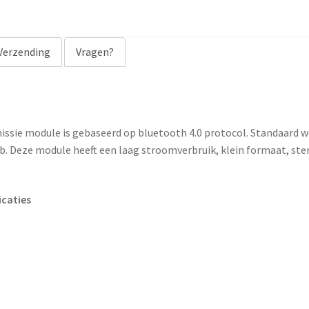
a
d
d
Verzending
Vragen?
r
e
s
s
issie module is gebaseerd op bluetooth 4.0 protocol. Standaard w
t
Deze module heeft een laag stroomverbruik, klein formaat, sterk
o
j
o
icaties
i
n
t
h
e
w
a