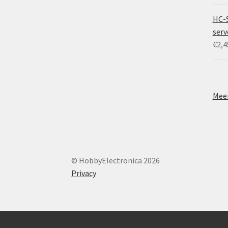
HC-
ser
€
2,4
Meer
© HobbyElectronica 2026
Privacy