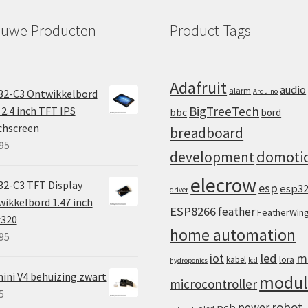
euwe Producten
Product Tags
Adafruit
audio
alarm
32-C3 Ontwikkelbord
Arduino
BigTreeTech
2.4 inch TFT IPS
bbc
bord
chscreen
breadboard
95
domoti
development
elecrow
2-C3 TFT Display
esp
esp3
driver
ikkelbord 1.47 inch
ESP8266
feather
FeatherWin
x320
home automation
95
iot
led
m
kabel
lora
lcd
hydroponics
ini V4 behuizing zwart
modul
microcontroller
5
robot
power
pcb