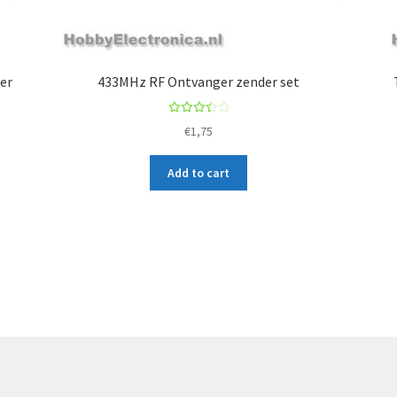
c
t
er
433MHz RF Ontvanger zender set
Rated
€
1,75
3.50
out
Add to cart
of 5