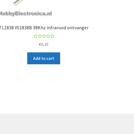
TL1838 VS1838B 38Khz infrarood ontvanger
Rated
€
0,35
5.00
out
of 5
Add to cart