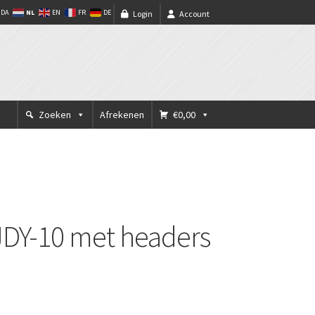
NL
DA
EN
FR
DE
Login
Account
Zoeken
Afrekenen
€0,00
 JDY-10 met headers