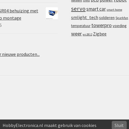
oled
netwerk
servo
smart car
SR04 behuizing met
smart home
smlight_tech
vo montage
solderen
Sparkfun
towerpro
5
voeding
temperatuur
weer
Zigbee
ws2812
 nieuwe producten...
HobbyElectronica.nl maakt gebruik van cookies
Sluit