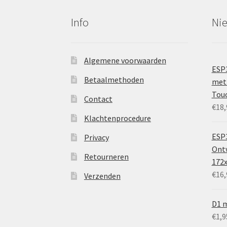
Info
Ni
Algemene voorwaarden
ESP
Betaalmethoden
met 
Tou
Contact
€
18,
Klachtenprocedure
ESP3
Privacy
Ontw
Retourneren
172
€
16,
Verzenden
D1 m
€
1,9