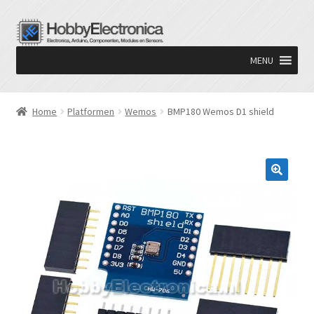
Ga
Ga
door
naar
MENU
naar
de
navigatie
inhoud
Home
Platformen
Wemos
BMP180 Wemos D1 shield