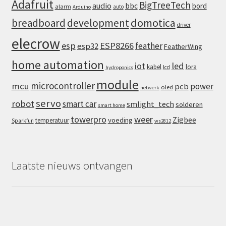
Adafruit
BigTreeTech
audio
bbc
bord
alarm
auto
Arduino
domotica
breadboard
development
driver
elecrow
esp
ESP8266
feather
esp32
FeatherWing
home automation
iot
led
kabel
lora
lcd
hydroponics
module
microcontroller
mcu
power
pcb
oled
netwerk
servo
robot
smart car
smlight_tech
solderen
smart home
towerpro
weer
Zigbee
voeding
temperatuur
Sparkfun
ws2812
Laatste nieuws ontvangen