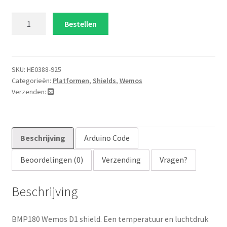
BMP180
Bestellen
Wemos
D1
shield
aantal
SKU:
HE0388-925
Categorieën:
Platformen
,
Shields
,
Wemos
Verzenden:
Beschrijving
Arduino Code
Beoordelingen (0)
Verzending
Vragen?
Beschrijving
BMP180 Wemos D1 shield. Een temperatuur en luchtdruk