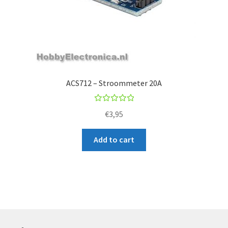
ACS712 – Stroommeter 20A
Rated
€
3,95
5.00
out
of 5
Add to cart