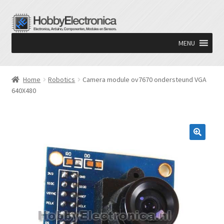
Ga
Ga
door
naar
MENU
naar
de
navigatie
inhoud
Home
Robotics
Camera module ov7670 ondersteund VGA
640X480