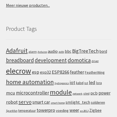
Meer nieuwe producten...
Product Tags
Adafruit
BigTreeTech
audio
bbc
bord
alarm
auto
Arduino
domotica
breadboard
development
driver
elecrow
esp
ESP8266
feather
esp32
FeatherWing
home automation
iot
led
kabel
lora
lcd
hydroponics
module
microcontroller
mcu
power
pcb
oled
netwerk
servo
robot
smart car
smlight_tech
solderen
smart home
towerpro
weer
Zigbee
voeding
temperatuur
Sparkfun
ws2812