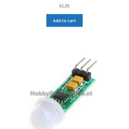
Rated
€
1,95
3.33
out
Add to cart
of 5