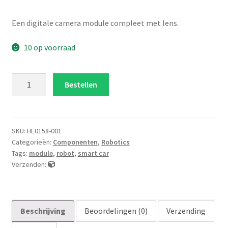
Een digitale camera module compleet met lens.
10 op voorraad
Camera
Bestellen
module
ov7670
ondersteund
VGA
SKU:
HE0158-001
Categorieën:
Componenten
,
Robotics
640X480
Tags:
module
,
robot
,
smart car
aantal
Verzenden:
Beschrijving
Beoordelingen (0)
Verzending