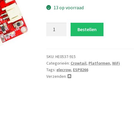
13 op voorraad
Crowtail
Bestellen
ESP8266
Node
MCU
aantal
SKU:
HE0537-915
Categorieën:
Crowtail
,
Platformen
,
WiFi
Tags:
elecrow
,
ESP8266
Verzenden: