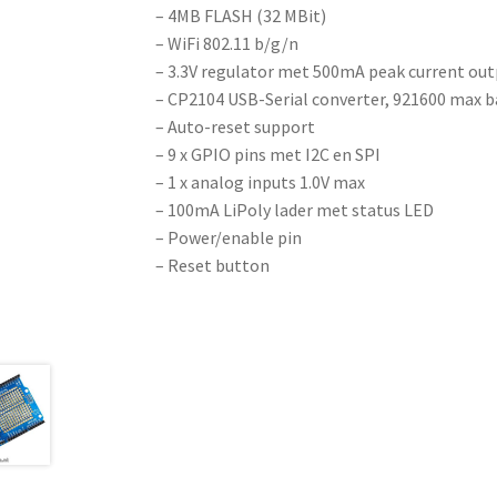
– 4MB FLASH (32 MBit)
– WiFi 802.11 b/g/n
– 3.3V regulator met 500mA peak current ou
– CP2104 USB-Serial converter, 921600 max 
– Auto-reset support
– 9 x GPIO pins met I2C en SPI
– 1 x analog inputs 1.0V max
– 100mA LiPoly lader met status LED
– Power/enable pin
– Reset button