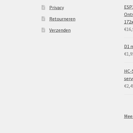
ESP3
Privacy
Ontw
Retourneren
172
€
16,
Verzenden
D1 m
€
1,9
HC-
ser
€
2,4
Meer