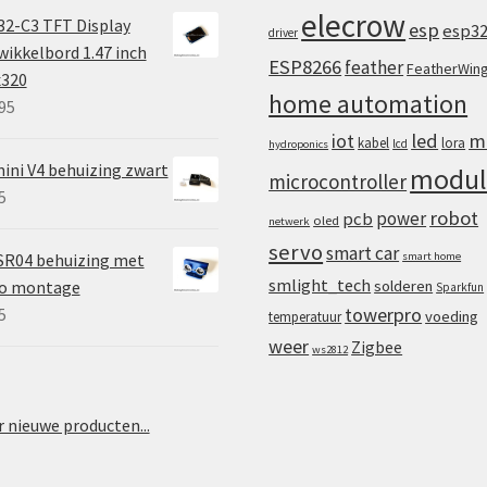
elecrow
2-C3 TFT Display
esp
esp3
driver
ikkelbord 1.47 inch
ESP8266
feather
FeatherWin
x320
home automation
95
iot
led
m
kabel
lora
lcd
hydroponics
ini V4 behuizing zwart
modul
microcontroller
5
robot
power
pcb
oled
netwerk
servo
smart car
SR04 behuizing met
smart home
smlight_tech
vo montage
solderen
Sparkfun
towerpro
5
voeding
temperatuur
weer
Zigbee
ws2812
 nieuwe producten...