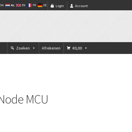
NL
DA
EN
FR
DE
Login
Account
Zoeken
Afrekenen
€0,00
 Node MCU