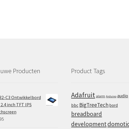
euwe Producten
Product Tags
Adafruit
audio
alarm
32-C3 Ontwikkelbord
Arduino
BigTreeTech
2.4 inch TFT IPS
bbc
bord
chscreen
breadboard
95
domoti
development