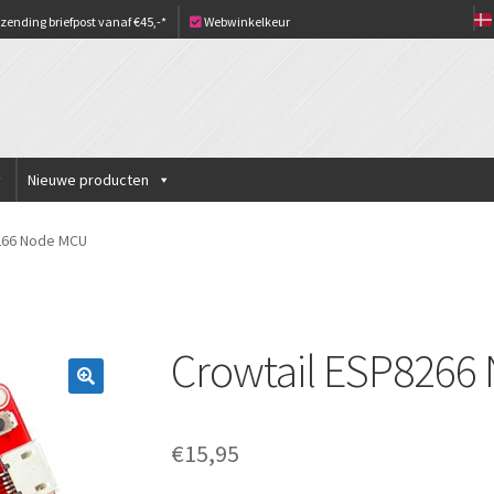
zending briefpost vanaf €45,-*
Webwinkelkeur
Nieuwe producten
266 Node MCU
Crowtail ESP8266
€
15,95