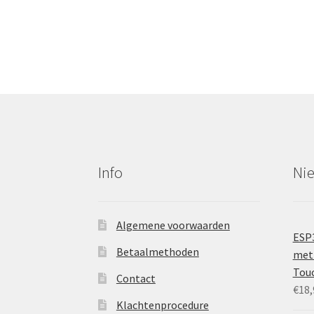
Info
Ni
Algemene voorwaarden
ESP
Betaalmethoden
met 
Tou
Contact
€
18,
Klachtenprocedure