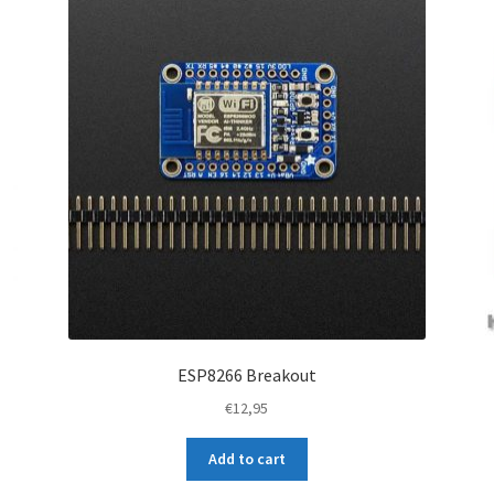
ESP8266 Breakout
€
12,95
Add to cart