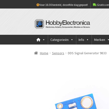
Voor 16:30 besteld, dezelfde dag gepost!
Gratis ver
Ga
Ga
door
naar
naar
de
navigatie
inhoud
Categorieën
Info
Merken
Home
Sensors
DDS Signal Generator 9833