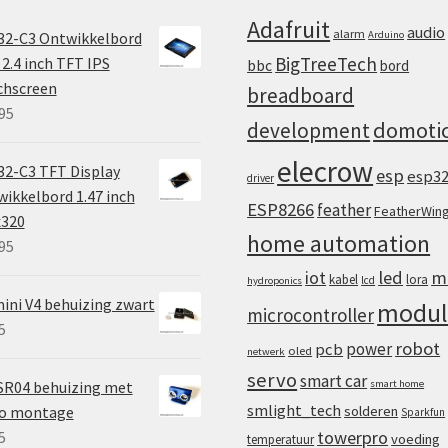
Adafruit
audio
alarm
32-C3 Ontwikkelbord
Arduino
BigTreeTech
2.4 inch TFT IPS
bbc
bord
chscreen
breadboard
95
domoti
development
elecrow
2-C3 TFT Display
esp
esp3
driver
ikkelbord 1.47 inch
ESP8266
feather
FeatherWin
x320
home automation
95
iot
led
m
kabel
lora
lcd
hydroponics
ini V4 behuizing zwart
modul
microcontroller
5
robot
power
pcb
oled
netwerk
servo
smart car
SR04 behuizing met
smart home
smlight_tech
vo montage
solderen
Sparkfun
towerpro
5
voeding
temperatuur