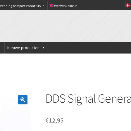
zending briefpost vanaf €45,-*
Webwinkelkeur
Nieuwe producten
DDS Signal Genera
€
12,95