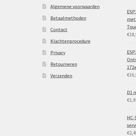
Algemene voorwaarden
ESP
Betaalmethoden
met 
Tou
Contact
€
18,
Klachtenprocedure
ESP3
Privacy
Ontw
Retourneren
172
€
16,
Verzenden
D1 m
€
1,9
HC-
ser
€
2,4