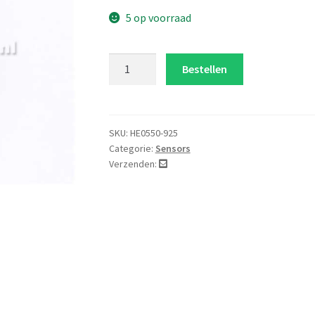
5 op voorraad
DDS
Bestellen
Signal
Generator
9833
aantal
SKU:
HE0550-925
Categorie:
Sensors
Verzenden: