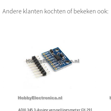
Andere klanten kochten of bekeken ook:
ADXL345 3-Assige versnellingsmeter GY-291