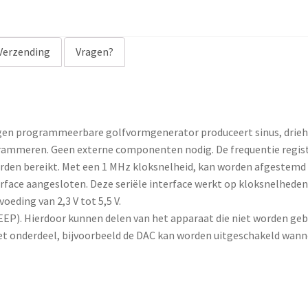
Verzending
Vragen?
gen programmeerbare golfvormgenerator produceert sinus, drieh
ogrammeren. Geen externe componenten nodig. De frequentie regist
orden bereikt. Met een 1 MHz kloksnelheid, kan worden afgestemd 
erface aangesloten. Deze seriële interface werkt op kloksnelhede
eding van 2,3 V tot 5,5 V.
EP). Hierdoor kunnen delen van het apparaat die niet worden geb
et onderdeel, bijvoorbeeld de DAC kan worden uitgeschakeld wann