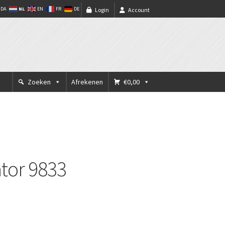
NL
DA
EN
FR
DE
Login
Account
Zoeken
Afrekenen
€0,00
tor 9833