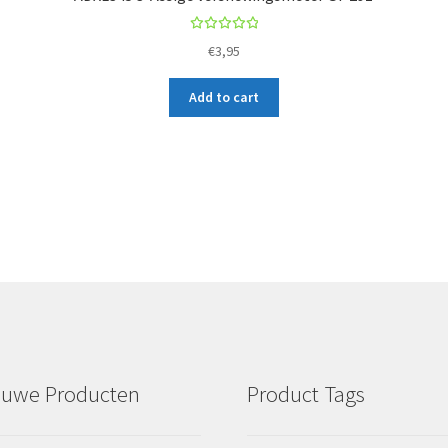
Rated
€
3,95
5.00
out
of 5
Add to cart
euwe Producten
Product Tags