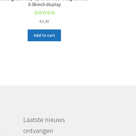
0.36inch display
Rated
€
3,45
5.00
out
of 5
Add to cart
Laatste nieuws
ontvangen