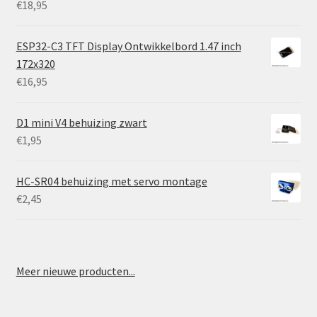
€
18,95
ESP32-C3 TFT Display Ontwikkelbord 1.47 inch
172x320
€
16,95
D1 mini V4 behuizing zwart
€
1,95
HC-SR04 behuizing met servo montage
€
2,45
Meer nieuwe producten...