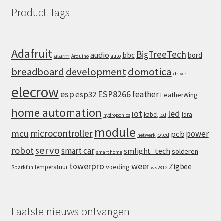
Product Tags
Adafruit
BigTreeTech
audio
bbc
bord
alarm
auto
Arduino
domotica
breadboard
development
driver
elecrow
esp
ESP8266
feather
esp32
FeatherWing
home automation
iot
led
kabel
lora
lcd
hydroponics
module
microcontroller
mcu
power
pcb
oled
netwerk
servo
robot
smart car
smlight_tech
solderen
smart home
towerpro
weer
Zigbee
voeding
temperatuur
Sparkfun
ws2812
Laatste nieuws ontvangen