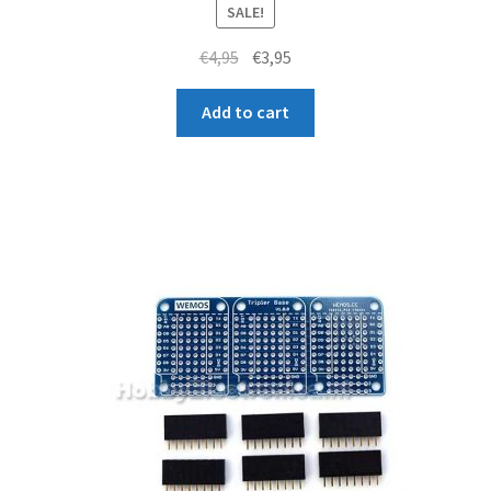
SALE!
Original
Current
€
4,95
€
3,95
price
price
was:
is:
Add to cart
€4,95.
€3,95.