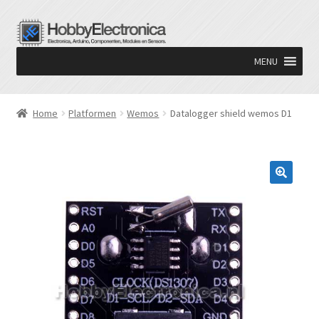
Ga
Ga
door
naar
MENU
naar
de
navigatie
inhoud
Home
Platformen
Wemos
Datalogger shield wemos D1