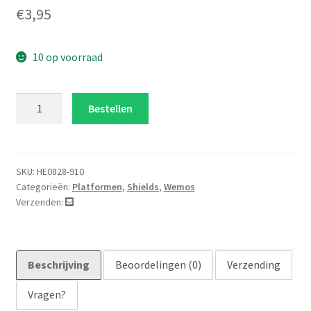
€
3,95
10 op voorraad
Datalogger
Bestellen
shield
wemos
D1
aantal
SKU:
HE0828-910
Categorieën:
Platformen
,
Shields
,
Wemos
Verzenden:
Beschrijving
Beoordelingen (0)
Verzending
Vragen?