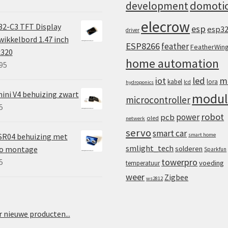
domoti
development
elecrow
2-C3 TFT Display
esp
esp3
driver
ikkelbord 1.47 inch
ESP8266
feather
FeatherWin
x320
home automation
95
iot
led
m
kabel
lora
lcd
hydroponics
ini V4 behuizing zwart
modul
microcontroller
5
robot
power
pcb
oled
netwerk
servo
smart car
SR04 behuizing met
smart home
smlight_tech
vo montage
solderen
Sparkfun
towerpro
5
voeding
temperatuur
weer
Zigbee
ws2812
 nieuwe producten...