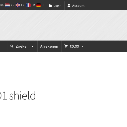
NL
DA
EN
FR
DE
Login
Account
Zoeken
Afrekenen
€0,00
 shield