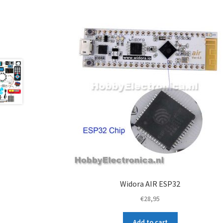
Widora AIR ESP32
€
28,95
Add to cart