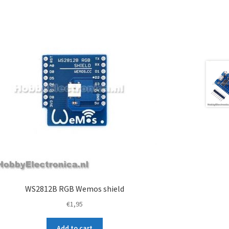
WS2812B RGB Wemos shield
€
1,95
Add to cart