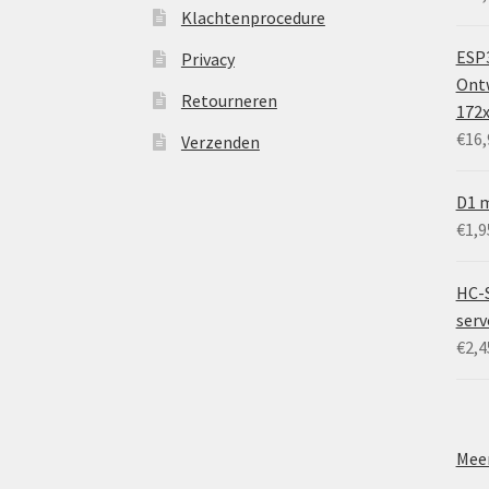
Klachtenprocedure
ESP3
Privacy
Ontw
Retourneren
172
€
16,
Verzenden
D1 m
€
1,9
HC-
ser
€
2,4
Meer