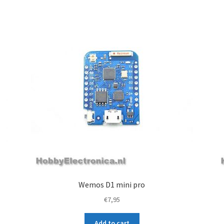
Wemos D1 mini pro
€
7,95
Add to cart