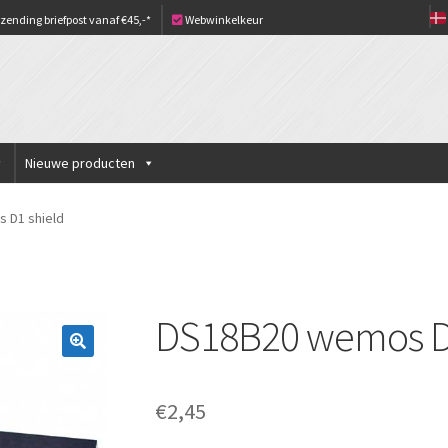
zending briefpost vanaf €45,-*
Webwinkelkeur
Nieuwe producten
 D1 shield
DS18B20 wemos D1
€
2,45