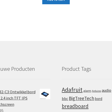
euwe Producten
Product Tags
Adafruit
audio
alarm
32-C3 Ontwikkelbord
Arduino
BigTreeTech
2.4 inch TFT IPS
bbc
bord
chscreen
breadboard
95