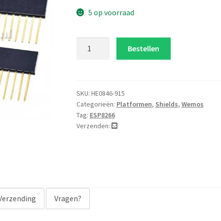
5 op voorraad
DS18B20
Bestellen
wemos
D1
shield
aantal
SKU:
HE0846-915
Categorieën:
Platformen
,
Shields
,
Wemos
Tag:
ESP8266
Verzenden:
Verzending
Vragen?