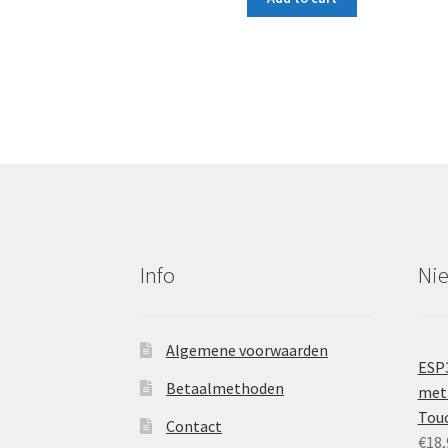
Info
Ni
Algemene voorwaarden
ESP
Betaalmethoden
met 
Tou
Contact
€
18,