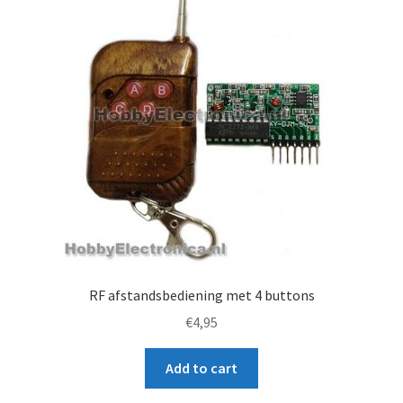
t
RF afstandsbediening met 4 buttons
€
4,95
Add to cart