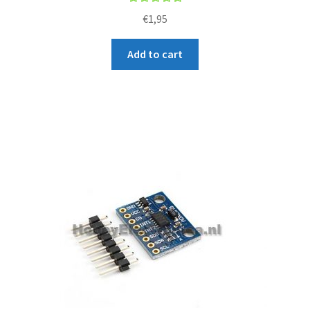
Rated
€
1,95
5.00
out
of 5
Add to cart