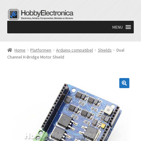
Ga
Ga
door
naar
MENU
naar
de
navigatie
inhoud
Home
Platformen
Arduino compatibel
Shields
Dual
Channel H-Bridge Motor Shield