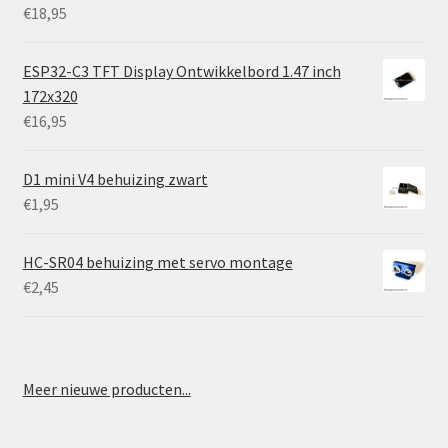
€
18,95
ESP32-C3 TFT Display Ontwikkelbord 1.47 inch
172x320
€
16,95
D1 mini V4 behuizing zwart
€
1,95
HC-SR04 behuizing met servo montage
€
2,45
Meer nieuwe producten...