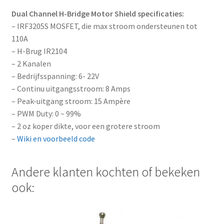
t
Dual Channel H-Bridge Motor Shield specificaties:
l
– IRF3205S MOSFET, die max stroom ondersteunen tot
i
110A
s
– H-Brug IR2104
t
– 2 Kanalen
f
– Bedrijfsspanning: 6- 22V
o
– Continu uitgangsstroom: 8 Amps
r
– Peak-uitgang stroom: 15 Ampère
t
– PWM Duty: 0 ~ 99%
h
– 2 oz koper dikte, voor een grotere stroom
i
–
Wiki en voorbeeld code
s
p
Andere klanten kochten of bekeken
r
o
ook:
d
u
c