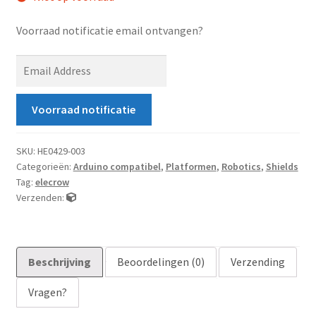
Voorraad notificatie email ontvangen?
E
n
t
Voorraad notificatie
e
r
y
SKU:
HE0429-003
Categorieën:
Arduino compatibel
,
Platformen
,
Robotics
,
Shields
o
Tag:
elecrow
u
Verzenden:
r
e
m
a
Beschrijving
Beoordelingen (0)
Verzending
i
Vragen?
l
a