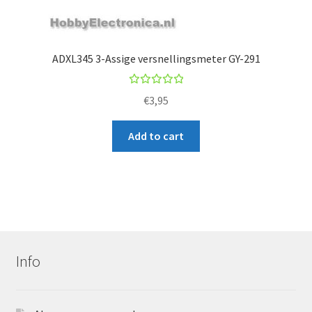
ADXL345 3-Assige versnellingsmeter GY-291
Rated
€
3,95
5.00
out
of 5
Add to cart
Info