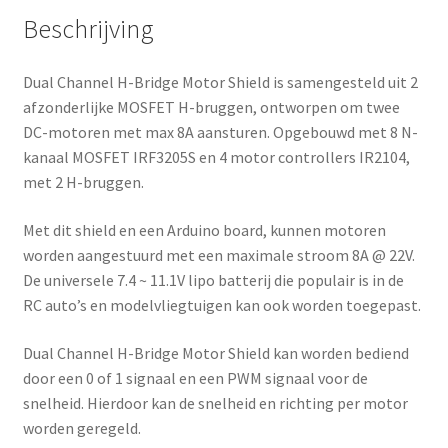
d
Beschrijving
d
r
Dual Channel H-Bridge Motor Shield is samengesteld uit 2
e
afzonderlijke MOSFET H-bruggen, ontworpen om twee
s
DC-motoren met max 8A aansturen. Opgebouwd met 8 N-
s
kanaal MOSFET IRF3205S en 4 motor controllers IR2104,
t
met 2 H-bruggen.
o
j
Met dit shield en een Arduino board, kunnen motoren
o
worden aangestuurd met een maximale stroom 8A @ 22V.
i
De universele 7.4 ~ 11.1V lipo batterij die populair is in de
n
RC auto’s en modelvliegtuigen kan ook worden toegepast.
t
h
Dual Channel H-Bridge Motor Shield kan worden bediend
e
door een 0 of 1 signaal en een PWM signaal voor de
w
snelheid. Hierdoor kan de snelheid en richting per motor
a
worden geregeld.
i