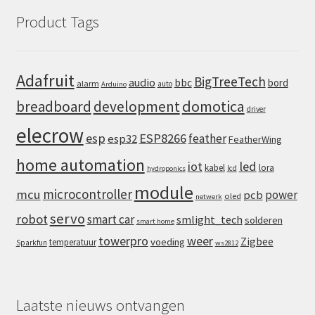
Product Tags
Adafruit
BigTreeTech
audio
bbc
bord
alarm
auto
Arduino
domotica
breadboard
development
driver
elecrow
esp
ESP8266
feather
esp32
FeatherWing
home automation
iot
led
kabel
lora
lcd
hydroponics
module
microcontroller
mcu
power
pcb
oled
netwerk
servo
robot
smart car
smlight_tech
solderen
smart home
towerpro
weer
Zigbee
voeding
temperatuur
Sparkfun
ws2812
Laatste nieuws ontvangen