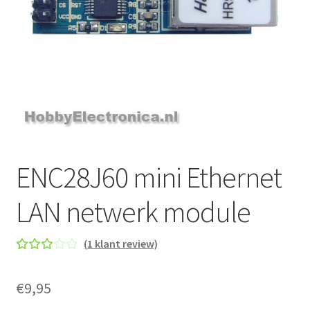
ENC28J60 mini Ethernet
LAN netwerk module
(
1
klant review)
Gew
1
aard
€
9,95
eerd