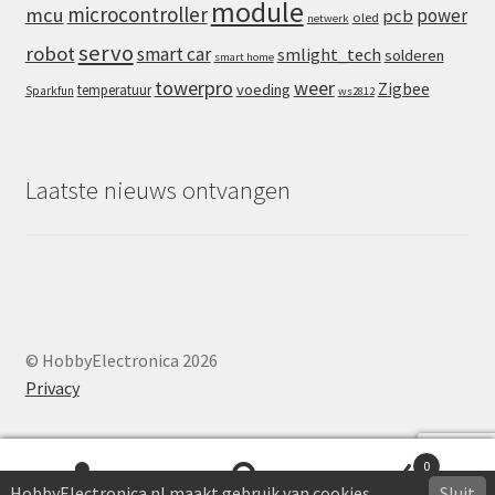
module
microcontroller
mcu
power
pcb
oled
netwerk
servo
robot
smart car
smlight_tech
solderen
smart home
towerpro
weer
Zigbee
voeding
temperatuur
Sparkfun
ws2812
Laatste nieuws ontvangen
© HobbyElectronica 2026
Privacy
0
HobbyElectronica.nl maakt gebruik van cookies
Sluit