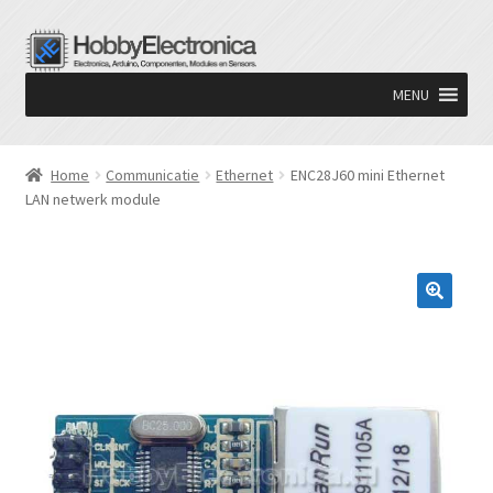
Ga
Ga
door
naar
MENU
naar
de
navigatie
inhoud
Home
Communicatie
Ethernet
ENC28J60 mini Ethernet
LAN netwerk module