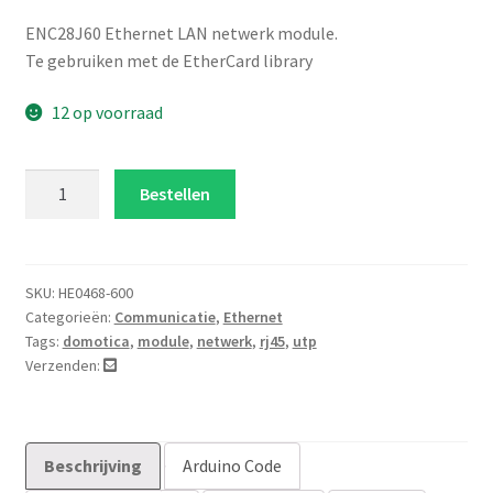
3.00
op 5
ENC28J60 Ethernet LAN netwerk module.
geba
Te gebruiken met de EtherCard library
seerd
12 op voorraad
op
klan
t
ENC28J60
Bestellen
waar
mini
deri
Ethernet
ng
LAN
netwerk
SKU:
HE0468-600
Categorieën:
Communicatie
,
Ethernet
module
Tags:
domotica
,
module
,
netwerk
,
rj45
,
utp
aantal
Verzenden:
Beschrijving
Arduino Code