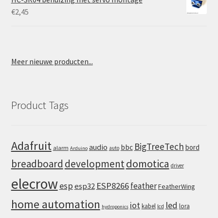
€
2,45
Meer nieuwe producten...
Product Tags
Adafruit
BigTreeTech
audio
bbc
bord
alarm
auto
Arduino
domotica
breadboard
development
driver
elecrow
esp
ESP8266
feather
esp32
FeatherWing
home automation
iot
led
kabel
lora
lcd
hydroponics