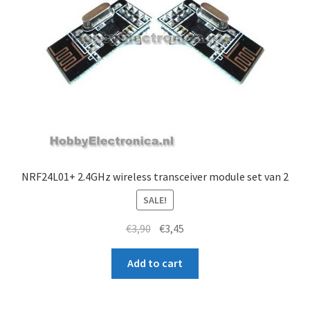
NRF24L01+ 2.4GHz wireless transceiver module set van 2
SALE!
Original
Current
€
3,90
€
3,45
price
price
was:
is:
Add to cart
€3,90.
€3,45.