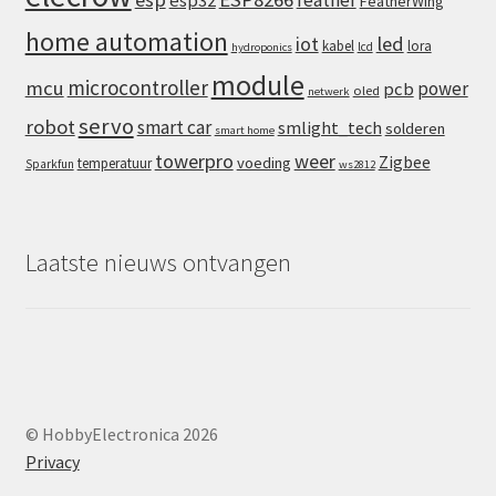
feather
esp32
FeatherWing
home automation
iot
led
kabel
lora
lcd
hydroponics
module
microcontroller
mcu
power
pcb
oled
netwerk
servo
robot
smart car
smlight_tech
solderen
smart home
towerpro
weer
Zigbee
voeding
temperatuur
Sparkfun
ws2812
Laatste nieuws ontvangen
© HobbyElectronica 2026
Privacy