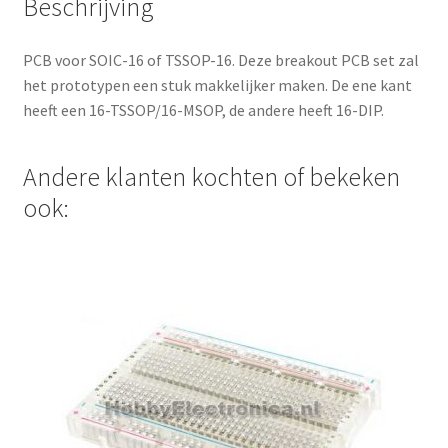
Beschrijving
d
r
PCB voor SOIC-16 of TSSOP-16. Deze breakout PCB set zal
e
het prototypen een stuk makkelijker maken. De ene kant
s
heeft een 16-TSSOP/16-MSOP, de andere heeft 16-DIP.
s
t
o
Andere klanten kochten of bekeken
j
ook:
o
i
n
t
h
e
w
a
i
t