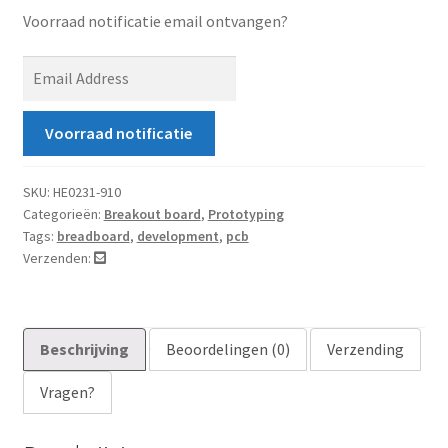
Voorraad notificatie email ontvangen?
E
n
t
Voorraad notificatie
e
r
y
SKU:
HE0231-910
Categorieën:
Breakout board
,
Prototyping
o
Tags:
breadboard
,
development
,
pcb
u
Verzenden:
r
e
m
a
Beschrijving
Beoordelingen (0)
Verzending
i
Vragen?
l
a
d