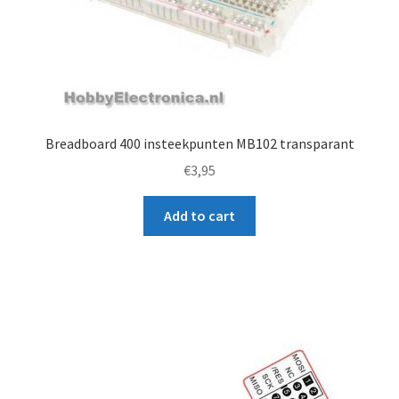
l
i
s
t
f
o
Breadboard 400 insteekpunten MB102 transparant
r
€
3,95
t
h
Add to cart
i
s
p
r
o
d
u
c
t