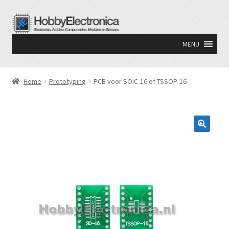
Ga
Ga
door
naar
MENU
naar
de
navigatie
inhoud
Home
Prototyping
PCB voor SOIC-16 of TSSOP-16