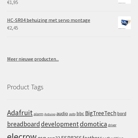
€
1,95
HC-SR04 behuizing met servo montage
€
2,45
Meer nieuwe producten...
Product Tags
Adafruit
BigTreeTech
audio
bbc
bord
alarm
auto
Arduino
domotica
breadboard
development
driver
elecrow
esp
ESP8266