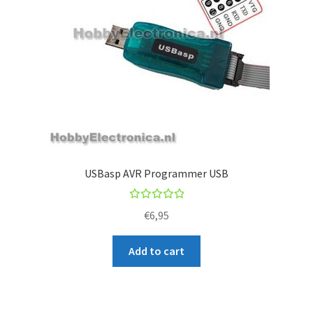
USBasp AVR Programmer USB
Rated
€
6,95
5.00
out
of 5
Add to cart