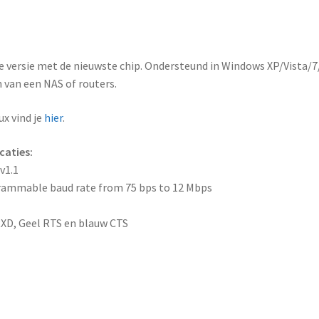
versie met de nieuwste chip. Ondersteund in Windows XP/Vista/7
n van een NAS of routers.
x vind je
hier
.
caties:
v1.1
grammable baud rate from 75 bps to 12 Mbps
RXD, Geel RTS en blauw CTS