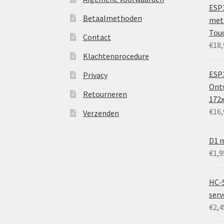
ESP
Betaalmethoden
met 
Tou
Contact
€
18,
Klachtenprocedure
ESP3
Privacy
Ontw
Retourneren
172
€
16,
Verzenden
D1 m
€
1,9
HC-
ser
€
2,4