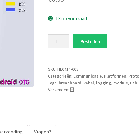
op 5
gebaseer
d op
13 op voorraad
klant
waarder
PL2303HXD
Bestellen
ingen
USB
naar
UART
TTL
SKU:
HE0414-003
Categorieën:
Communicatie
,
Platformen
,
Prot
kabel
Tags:
breadboard
,
kabel
,
logging
,
module
,
usb
aantal
Verzenden:
Verzending
Vragen?