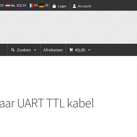
NL
DA
EN
FR
DE
Login
Account
Zoeken
Afrekenen
€0,00
ar UART TTL kabel