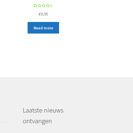
Rated
€
9,95
4.50
out of
Read more
5
Laatste nieuws
ontvangen