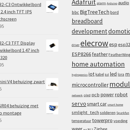
Adafruit
audio
alarm
32-C3 Ontwikkelbord
Arduino
BigTreeTech
2.4 inch TFT IPS
bbc
bord
chscreen
breadboard
95
domoti
development
elecrow
2-C3 TFT Display
esp
esp3
driver
ikkelbord 1.47 inch
ESP8266
feather
FeatherWin
x320
home automation
95
iot
led
m
kabel
lora
lcd
hydroponics
ini V4 behuizing zwart
modul
microcontroller
5
robot
power
pcb
oled
netwerk
servo
smart car
SR04 behuizing met
smart home
smlight_tech
vo montage
solderen
Sparkfun
towerpro
5
voeding
temperatuur
weer
Zigbee
ws2812