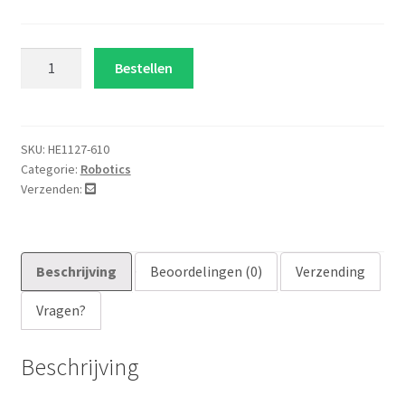
Pwm
Bestellen
DC
10A
behuizing
zwart
SKU:
HE1127-610
Categorie:
Robotics
aantal
Verzenden:
Beschrijving
Beoordelingen (0)
Verzending
Vragen?
Beschrijving