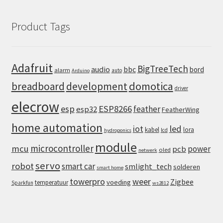
Product Tags
Adafruit
BigTreeTech
audio
bbc
bord
alarm
auto
Arduino
domotica
breadboard
development
driver
elecrow
esp
ESP8266
feather
esp32
FeatherWing
home automation
iot
led
kabel
lora
lcd
hydroponics
module
microcontroller
mcu
power
pcb
oled
netwerk
servo
robot
smart car
smlight_tech
solderen
smart home
towerpro
weer
Zigbee
voeding
temperatuur
Sparkfun
ws2812