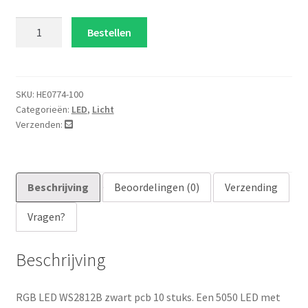
RGB
Bestellen
LED
WS2812B
zwart
pcb
SKU:
HE0774-100
Categorieën:
LED
,
Licht
10
Verzenden:
stuks
aantal
Beschrijving
Beoordelingen (0)
Verzending
Vragen?
Beschrijving
RGB LED WS2812B zwart pcb 10 stuks. Een 5050 LED met