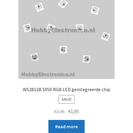
WS2812B 5050 RGB LED geintegreerde chip
SALE!
Original
Current
€
2,45
€
1,95
price
price
was:
is:
Read more