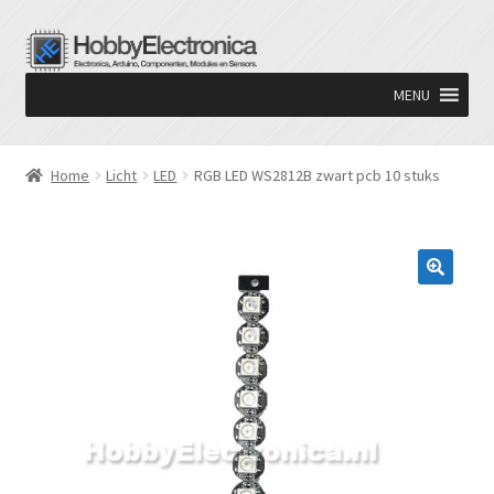
Ga
Ga
door
naar
MENU
naar
de
navigatie
inhoud
Home
Licht
LED
RGB LED WS2812B zwart pcb 10 stuks