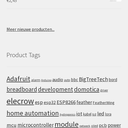
€
2,45
Meer nieuwe producten...
Product Tags
Adafruit
BigTreeTech
audio
bbc
bord
alarm
auto
Arduino
domotica
breadboard
development
driver
elecrow
esp
ESP8266
feather
esp32
FeatherWing
home automation
iot
led
kabel
lora
lcd
hydroponics
module
microcontroller
mcu
power
pcb
oled
netwerk