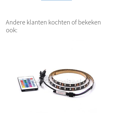
€2,45.
€1,95.
Andere klanten kochten of bekeken
ook: