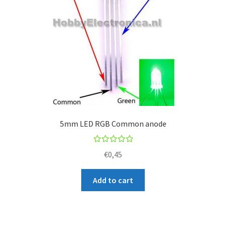
5mm LED RGB Common anode
Rated
€
0,45
5.00
out
of 5
Add to cart