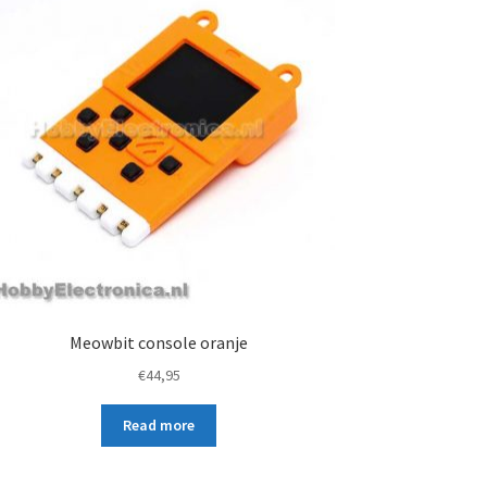
Meowbit console oranje
€
44,95
Read more