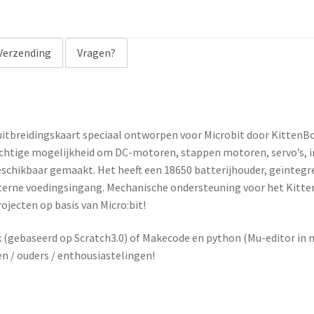
a
d
d
Verzending
Vragen?
r
e
s
s
uitbreidingskaart speciaal ontworpen voor Microbit door KittenBo
t
chtige mogelijkheid om DC-motoren, stappen motoren, servo’s, 
o
beschikbaar gemaakt. Het heeft een 18650 batterijhouder, geïntegre
j
terne voedingsingang. Mechanische ondersteuning voor het Kitte
o
ojecten op basis van Micro:bit!
i
n
k (gebaseerd op Scratch3.0) of Makecode en python (Mu-editor in
t
en / ouders / enthousiastelingen!
h
e
w
a