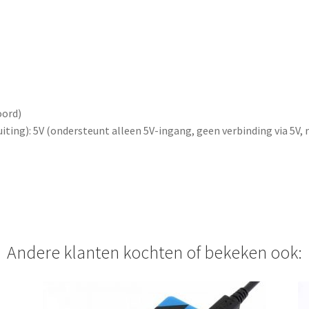
i
t
l
i
s
t
oord)
f
iting): 5V (ondersteunt alleen 5V-ingang, geen verbinding via 5V
o
r
t
h
i
s
p
Andere klanten kochten of bekeken ook:
r
o
d
u