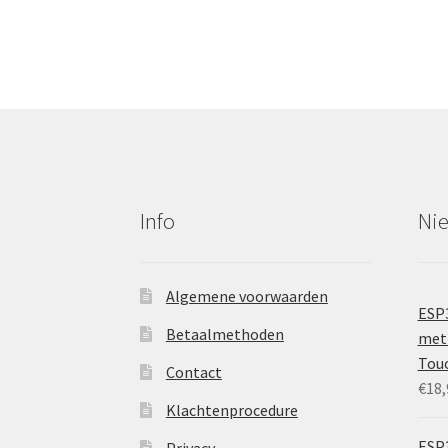
Info
Ni
Algemene voorwaarden
ESP
Betaalmethoden
met 
Tou
Contact
€
18,
Klachtenprocedure
ESP3