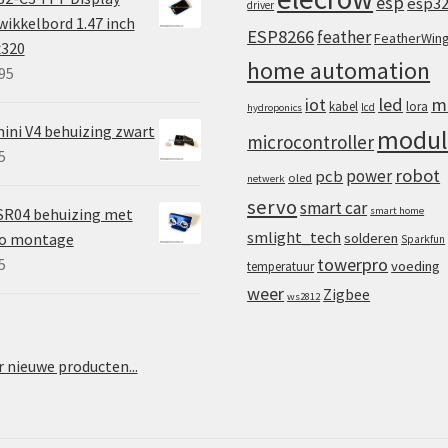
esp
esp3
driver
ikkelbord 1.47 inch
ESP8266
feather
FeatherWin
x320
home automation
95
iot
led
m
kabel
lora
lcd
hydroponics
ini V4 behuizing zwart
modul
microcontroller
5
robot
power
pcb
oled
netwerk
servo
smart car
SR04 behuizing met
smart home
smlight_tech
vo montage
solderen
Sparkfun
towerpro
5
voeding
temperatuur
weer
Zigbee
ws2812
 nieuwe producten...