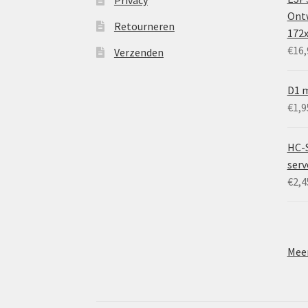
Privacy
Ontw
Retourneren
172
€
16,
Verzenden
D1 m
€
1,9
HC-
ser
€
2,4
Meer