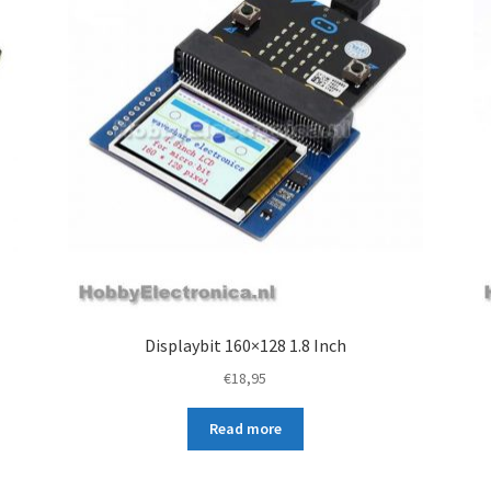
c
t
Displaybit 160×128 1.8 Inch
€
18,95
Read more