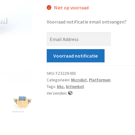
Niet op voorraad
Voorraad notificatie email ontvangen?
E
n
t
Voorraad notificatie
e
r
y
SKU:
FZ3229-001
Categorieën:
Microbit
,
Platformen
o
Tags:
bbc
,
kittenbot
u
Verzenden:
r
e
m
a
i
l