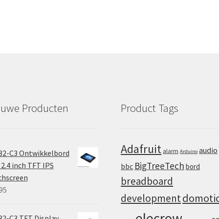
euwe Producten
Product Tags
Adafruit
audio
alarm
32-C3 Ontwikkelbord
Arduino
BigTreeTech
2.4 inch TFT IPS
bbc
bord
chscreen
breadboard
95
domoti
development
elecrow
2-C3 TFT Display