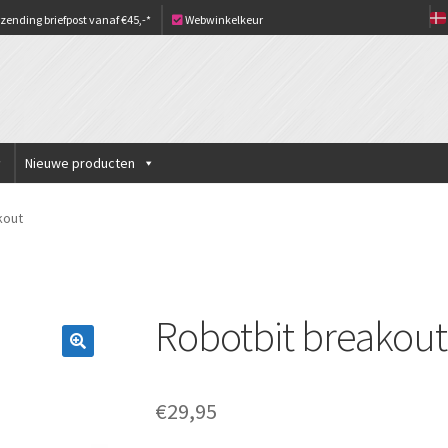
zending briefpost vanaf €45,-*
Webwinkelkeur
Nieuwe producten
kout
Robotbit breakout
€
29,95