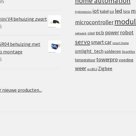
home automation
95
iot
led
m
kabel
lora
lcd
hydroponics
ini V4 behuizing zwart
modul
microcontroller
5
robot
power
pcb
oled
netwerk
servo
smart car
SR04 behuizing met
smart home
smlight_tech
vo montage
solderen
Sparkfun
towerpro
5
voeding
temperatuur
weer
Zigbee
ws2812
 nieuwe producten...