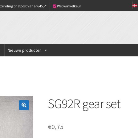
zending briefpost vanaf €45,-*
Webwinkelkeur
Nieuwe producten
SG92R gear set
€
0,75