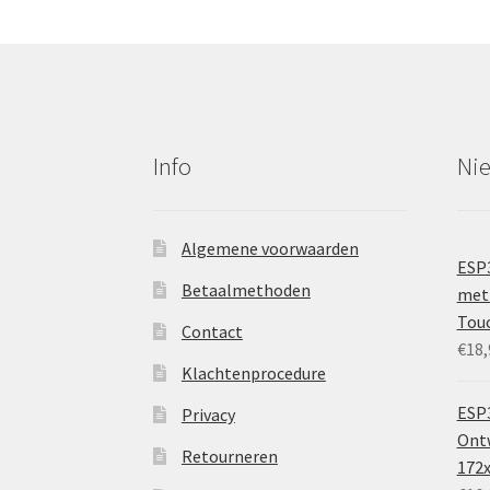
Info
Ni
Algemene voorwaarden
ESP
Betaalmethoden
met 
Tou
Contact
€
18,
Klachtenprocedure
ESP3
Privacy
Ontw
Retourneren
172