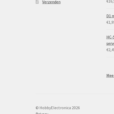
€
16,
Verzenden
D1 m
€
1,9
HC-
ser
€
2,4
Meer
© HobbyElectronica 2026