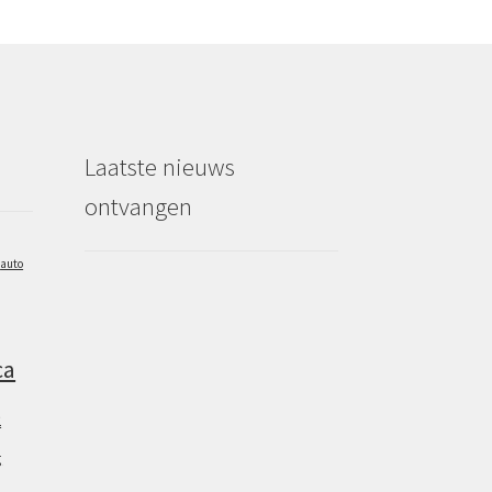
Laatste nieuws
ontvangen
auto
ca
2
g