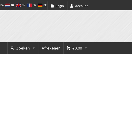
NL
DA
EN
FR
DE
Login
Account
Zoeken
Afrekenen
€0,00