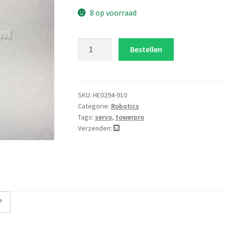
8 op voorraad
SG92R
Bestellen
gear
set
aantal
SKU:
HE0294-910
Categorie:
Robotics
Tags:
servo
,
towerpro
Verzenden:
?