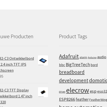
euwe Producten
Product Tags
Adafruit
audio
alarm
32-C3 Ontwikkelbord
Arduino
BigTreeTech
2.4 inch TFT IPS
bbc
bord
chscreen
breadboard
95
domoti
development
elecrow
2-C3 TFT Display
esp
esp3
driver
ikkelbord 1.47 inch
ESP8266
feather
FeatherWin
x320