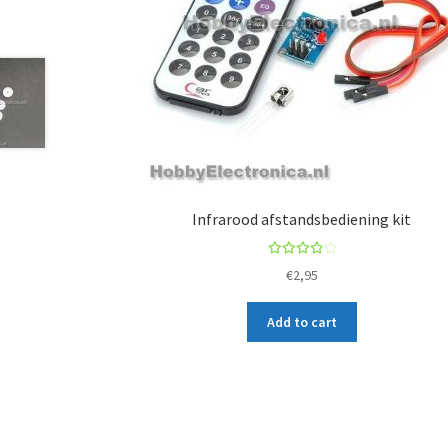
Infrarood afstandsbediening kit
Rated
€
2,95
4.00
out of
Add to cart
5