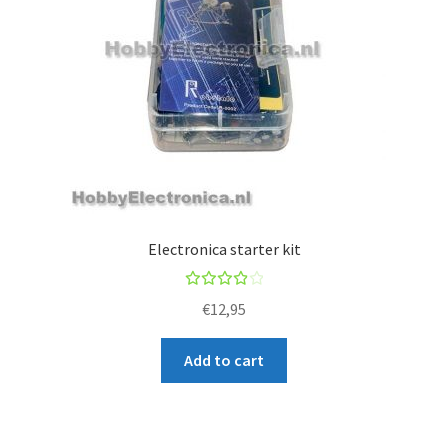
Electronica starter kit
Rated
€
12,95
4.00
out of
Add to cart
5