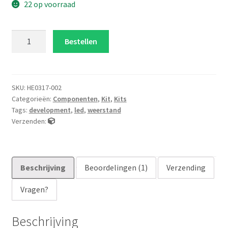
d op
22 op voorraad
klantbe
oordeli
Universele
Bestellen
ng
componenten
kit
aantal
SKU:
HE0317-002
Categorieën:
Componenten
,
Kit
,
Kits
Tags:
development
,
led
,
weerstand
Verzenden:
Beschrijving
Beoordelingen (1)
Verzending
Vragen?
Beschrijving