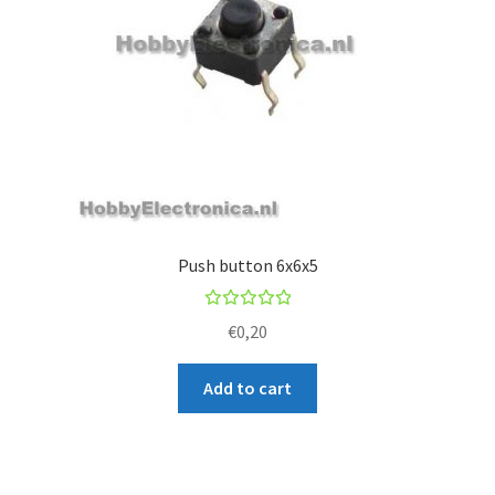
Push button 6x6x5
Rated
€
0,20
5.00
out
of 5
Add to cart