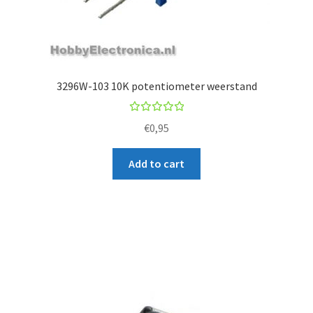
3296W-103 10K potentiometer weerstand
Rated
€
0,95
5.00
out
of 5
Add to cart