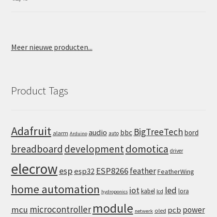
Meer nieuwe producten...
Product Tags
Adafruit
BigTreeTech
audio
bbc
bord
alarm
auto
Arduino
domotica
breadboard
development
driver
elecrow
esp
ESP8266
feather
esp32
FeatherWing
home automation
iot
led
kabel
lora
lcd
hydroponics
module
microcontroller
mcu
power
pcb
oled
netwerk