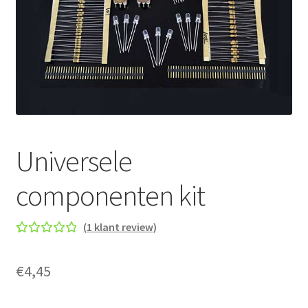
Universele
componenten kit
(
1
klant review)
Gewaard
1
eerd
5.00
€
4,45
op 5
gebaseer