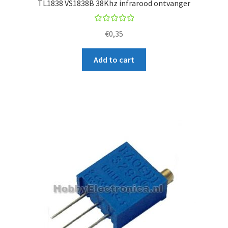
TL1838 VS1838B 38Khz infrarood ontvanger
Rated
€
0,35
5.00
out
of 5
Add to cart