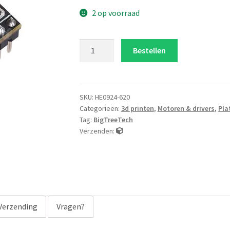
2 op voorraad
TMC2226
Bestellen
aantal
SKU:
HE0924-620
Categorieën:
3d printen
,
Motoren & drivers
,
Pla
Tag:
BigTreeTech
Verzenden:
Verzending
Vragen?