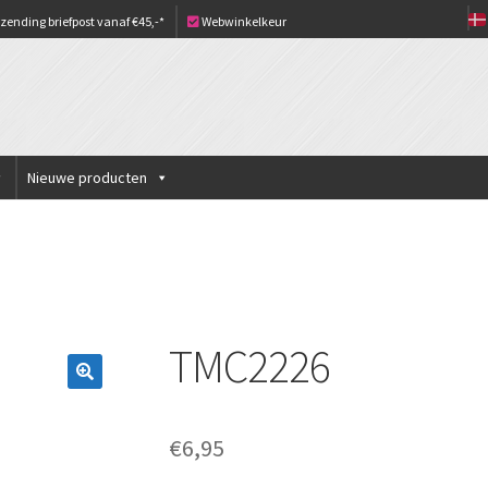
zending briefpost vanaf €45,-*
Webwinkelkeur
Nieuwe producten
TMC2226
€
6,95