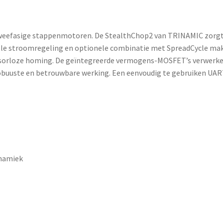
 tweefasige stappenmotoren. De StealthChop2 van TRINAMIC zorgt
nelle stroomregeling en optionele combinatie met SpreadCycle m
sensorloze homing. De geïntegreerde vermogens-MOSFET’s verwer
 robuuste en betrouwbare werking. Een eenvoudig te gebruiken UA
ynamiek