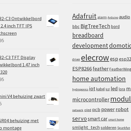
Adafruit
audio
alarm
32-C3 Ontwikkelbord
Arduino
BigTreeTech
2.4 inch TFT IPS
bbc
bord
chscreen
breadboard
95
domoti
development
elecrow
2-C3 TFT Display
esp
esp3
driver
ikkelbord 1.47 inch
ESP8266
feather
FeatherWin
x320
home automation
95
iot
led
m
kabel
lora
lcd
hydroponics
ini V4 behuizing zwart
modul
microcontroller
5
robot
power
pcb
oled
netwerk
servo
smart car
SR04 behuizing met
smart home
smlight_tech
vo montage
solderen
Sparkfun