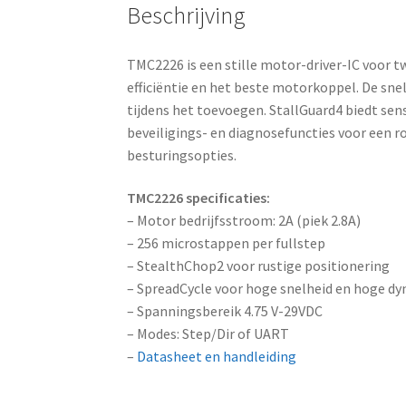
Beschrijving
TMC2226 is een stille motor-driver-IC voor
efficiëntie en het beste motorkoppel. De s
tijdens het toevoegen. StallGuard4 biedt 
beveiligings- en diagnosefuncties voor een
besturingsopties.
TMC2226 specificaties:
– Motor bedrijfsstroom: 2A (piek 2.8A)
– 256 microstappen per fullstep
– StealthChop2 voor rustige positionering
– SpreadCycle voor hoge snelheid en hoge d
– Spanningsbereik 4.75 V-29VDC
– Modes: Step/Dir of UART
–
Datasheet en handleiding