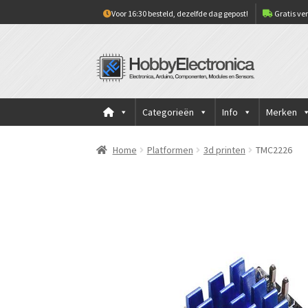
Voor 16:30 besteld, dezelfde dag gepost!
Gratis ver
Ga
Ga
door
naar
naar
de
navigatie
inhoud
Categorieën
Info
Merken
Home
Platformen
3d printen
TMC2226