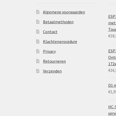
Algemene voorwaarden
ESP
Betaalmethoden
met 
Tou
Contact
€
18,
Klachtenprocedure
ESP3
Privacy
Ontw
Retourneren
172
€
16,
Verzenden
D1 m
€
1,9
HC-
ser