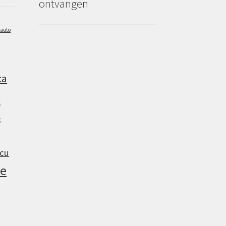
ontvangen
auto
ca
2
g
cu
e