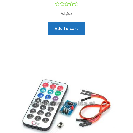
Rated
€
1,95
4.67
out of
Add to cart
5