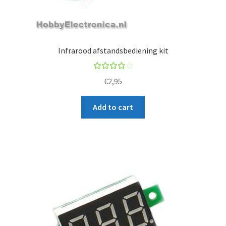
Infrarood afstandsbediening kit
Rated
€
2,95
4.00
out of
Add to cart
5