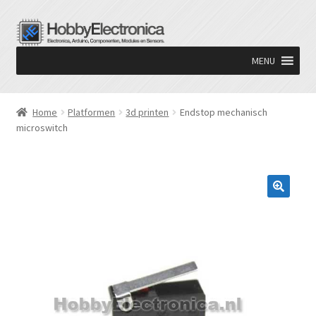
Ga
Ga
door
naar
MENU
naar
de
navigatie
inhoud
Home
Platformen
3d printen
Endstop mechanisch
microswitch