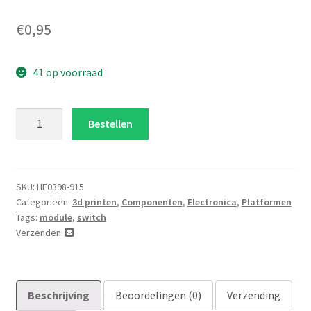
€
0,95
41 op voorraad
Endstop
Bestellen
mechanisch
microswitch
aantal
SKU:
HE0398-915
Categorieën:
3d printen
,
Componenten
,
Electronica
,
Platformen
Tags:
module
,
switch
Verzenden:
Beschrijving
Beoordelingen (0)
Verzending