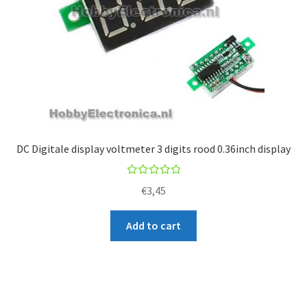
DC Digitale display voltmeter 3 digits rood 0.36inch display
Rated
€
3,45
5.00
out
of 5
Add to cart