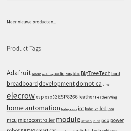
Meer nieuwe producten...
Product Tags
Adafruit
BigTreeTech
audio
bbc
bord
alarm
auto
Arduino
domotica
breadboard
development
driver
elecrow
esp
ESP8266
feather
esp32
FeatherWing
home automation
iot
led
kabel
lora
lcd
hydroponics
module
microcontroller
mcu
power
pcb
oled
netwerk
servo
robot
smart car
smlight_tech
solderen